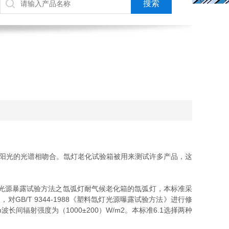
与太阳光的光谱相吻合。氙灯老化试验箱被用来测试许多产品，这
是塑料实验室光源暴露试验方法之氙弧灯耐气候老化箱的氙弧灯，本标准采
同，对GB/T 9344-1988《塑料氙灯光源曝露试验方法》进行修
波长间辐射强度为（1000±200）W/m2。本标准6.1选择两种