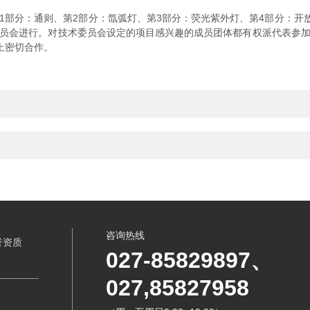
分组成：第1部分：通则、第2部分：氙弧灯、第3部分：荧光紫外灯、第4部分：
委员会进行。对技术委员会设定的项目感兴趣的成员团体都有权派代表参加
上密切合作。
咨询热线
誉资质
027-85829897、
027,85827958