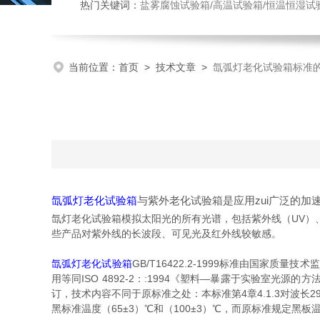
热门关键词：
盐雾腐蚀试验箱/高温试验箱/恒温恒湿试
当前位置：
首页
>
技术文章
>
氙弧灯老化试验箱标准
氙弧灯老化试验箱
与紫外老化试验箱是应用zui广泛的加
氙灯老化试验箱模拟太阳光的所有光谱，包括紫外线（UV）、
些产品对紫外线的长波段、可见光及红外线较敏感。
氙弧灯老化试验箱
GB/T16422.2-1999标准由国家质
用等同ISO 4892-2：:1994《塑料—暴露于实验室光源的方
订，技术内容不同于原标准之处：本标准第4章4.1.3对波长290
黑标准温度（65±3）℃和（100±3）℃，而原标准规定黑板温