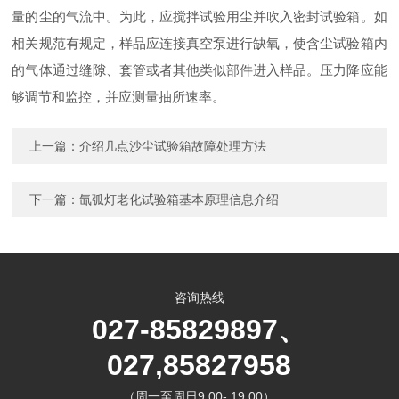
量的尘的气流中。为此，应搅拌试验用尘并吹入密封试验箱。如
相关规范有规定，样品应连接真空泵进行缺氧，使含尘试验箱内
的气体通过缝隙、套管或者其他类似部件进入样品。压力降应能
够调节和监控，并应测量抽所速率。
上一篇：
介绍几点沙尘试验箱故障处理方法
下一篇：
氙弧灯老化试验箱基本原理信息介绍
咨询热线
027-85829897、
027,85827958
（周一至周日9:00- 19:00）