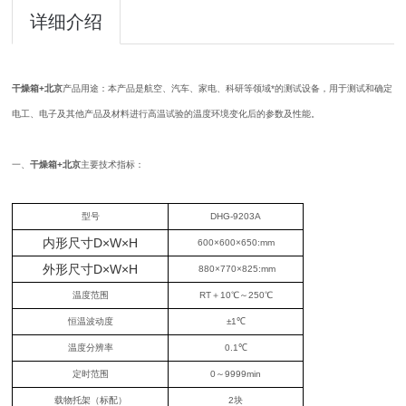
详细介绍
干燥箱+北京
产品用途：本产品是航空、汽车、家电、科研等领域*的测试设备，用于测试和确定
电工、电子及其他产品及材料进行高温试验的温度环境变化后的参数及性能。
一、
干燥箱+北京
主要技术指标：
型号
DHG-9203A
内形尺寸
D
×
W
×
H
600×600×650:mm
外形尺寸
D
×
W
×
H
880×770×825:mm
温度范围
RT＋10℃～250℃
恒温波动度
±1℃
温度分辨率
0.1℃
定时范围
0～9999min
载物托架（标配）
2块