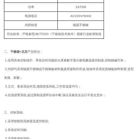
功率
2470W
电源电压
AC220V/50HZ
内胆材质
镜面不锈钢
符合标准：严格参照JB/T5520《干燥箱技术条件》国家行业标准制造
二、
干燥箱+北京
产品特点：
1.采用具有控制保护、带有定时功能的大屏幕数字显示微电脑温度控制器,控制精确可靠；
2.内胆均采用镜面不锈钢或不锈钢板材料氩弧焊接制作而成,箱体外采用优质钢板材料喷塑,造型
美观、新颖；
3.立式、垂直强迫对流,德国原装风机,工作室温度均匀；
4.控温报警系统,超过限制温度即自动中断,保证实验安全运行不发生意外；
三、控制系统:
1.采用智能型高精度温度控制仪;
2.具有定时功能;
3.温度恢复时间快;