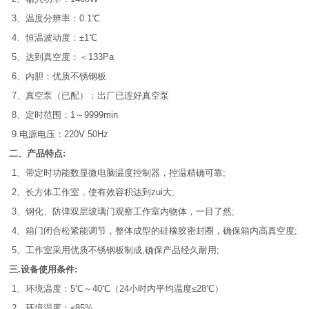
3、温度分辨率：0.1℃
4、恒温波动度：±1℃
5、达到真空度：＜133Pa
6、内胆：优质不锈钢板
7、真空泵（已配）：出厂已连好真空泵
8、定时范围：1～9999min
9.电源电压：220V 50Hz
二、产品特点:
1、带定时功能数显微电脑温度控制器，控温精确可靠;
2、长方体工作室，使有效容积达到zui大;
3、钢化、防弹双层玻璃门观察工作室内物体，一目了然;
4、箱门闭合松紧能调节，整体成型的硅橡胶密封圈，确保箱内高真空度;
5、工作室采用优质不锈钢板制成,确保产品经久耐用;
三.设备使用条件:
1、环境温度：5℃～40℃（24小时内平均温度≤28℃）
2、环境湿度：≤85%