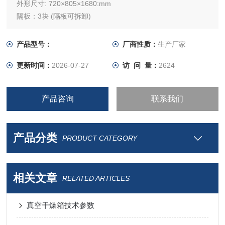
外形尺寸: 720×805×1680:mm
隔板：3块 (隔板可拆卸)
RT+10～250℃
内胆材质：优质不锈钢
产品型号：
厂商性质：
生产厂家
更新时间：
2026-07-27
访 问 量：
2624
产品咨询
联系我们
产品分类
PRODUCT CATEGORY
相关文章
RELATED ARTICLES
真空干燥箱技术参数