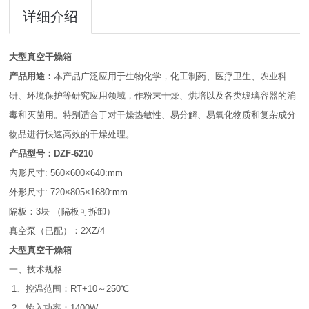
详细介绍
大型真空干燥箱
产品用途：
本产品广泛应用于生物化学，化工制药、医疗卫生、农业科
研、环境保护等研究应用领域，作粉末干燥、烘培以及各类玻璃容器的消
毒和灭菌用。特别适合于对干燥热敏性、易分解、易氧化物质和复杂成分
物品进行快速高效的干燥处理。
产品型号：DZF-6210
内形尺寸: 560×600×640:mm
外形尺寸: 720×805×1680:mm
隔板：3块 （隔板可拆卸）
真空泵（已配）：2XZ/4
大型真空干燥箱
一、技术规格:
1、控温范围：RT+10～250℃
2、输入功率：1400W