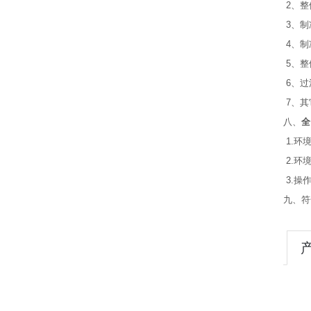
2、整
3、制
4、制
5、整
6、过
7、其
八、
全
1.环
2.环境
3.操
九、符合