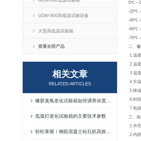
GDW-500低温试验箱
0℃～1
-20℃
GDW-800高低温试验设备
-40℃
-60℃
大型高低温试验箱
-70℃
查看全部产品
二、
全
1.温度
2.温
相关文章
3.温度
4.升温
RELATED ARTICLES
5.降温
6.时
橡胶臭氧老化试验箱如何调养浓度值和气旋？
7.电源
氙弧灯老化试验箱的主要技术参数
三、箱
1.外
轻松掌握！钢筋混凝土钻孔机高效使用指南
2.内