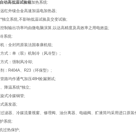
自动高低温试验箱
加热系统:
用远红外镍合金高速加温电加热器;
温*独立系统,不影响低温试验及交变试验;
度控制输出功率均由微电脑演算,以达高精度及高效率之用电效益;
冷系统:
缩机：全封闭原装法国泰康机组;
冷方式：单（双）机制冷（风冷型）;
凝方式：强制风冷却;
冷剂：R404A、R23（环保型）;
统管路均作通气加压48H捡漏测试;
温、降温系统*独立;
螺旋式冷媒铜管;
率式蒸发器;
燥过滤器、冷媒流量视窗、修理阀、油分离器、电磁阀、贮液筒均采用进口原装件
护系统:
机过热保护;