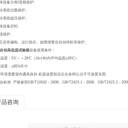
体设备欠相/逆相保护;
冷系统过载保护;
冷系统超压保护;
体设备定时;
流保护;
它还有漏电、运行指示、故障报警后自动停机等保护;
自动高低温试验箱
设备使用条件：
境温度：5℃～＋28℃（24小时内平均温度≤28℃）
湿度：≤85%R.H
作环境需要室内通风良好,机器放置前后左右各80公分不可放置东西;
标准: 严格参照GB/T10592－2008、GB/T2423.1－2008、GB/T2423.2－2
产品咨询