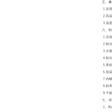
五、
全
1.采
2.高
3.温
六、制
1.压
2.制
3.冷
4.制
5.系
6.加
7.内
8.斜
9.干
七、保
1、风