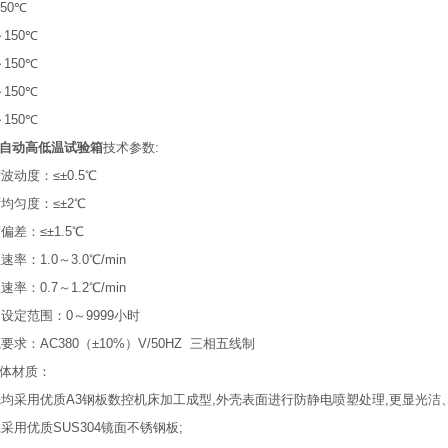
50℃
～150℃
～150℃
～150℃
～150℃
自动高低温试验箱
技术参数:
波动度：≤±0.5℃
度均匀度：≤±2℃
偏差：≤±1.5℃
速率：1.0～3.0℃/min
速率：0.7～1.2℃/min
间设定范围：0～9999小时
要求：AC380（±10%）V/50HZ 三相五线制
体材质：
壳均采用优质A3钢板数控机床加工成型,外壳表面进行防静电喷塑处理,更显光洁
胆采用优质SUS304镜面不锈钢板;