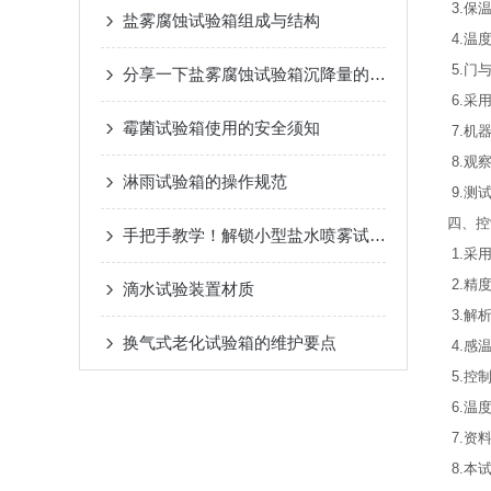
3.保
盐雾腐蚀试验箱组成与结构
4.温
5.门
分享一下盐雾腐蚀试验箱沉降量的调节方法
6.采
霉菌试验箱使用的安全须知
7.机
8.观
淋雨试验箱的操作规范
9.测
四、控
手把手教学！解锁小型盐水喷雾试验箱的正确打开方式
1.采
2.精
滴水试验装置材质
3.解析
换气式老化试验箱的维护要点
4.感
5.控
6.温
7.资
8.本