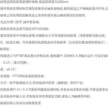
温材质选用高密度玻璃纤维棉,保温层厚度为100mm;
度循环系统采用特制空调型低噪音长轴风扇电机,耐高低温之不锈钢多翼式叶轮,
与箱体之间采用双层耐高温之高张性密封条以确保测试区的密闭;
用无反作用门把手,操作更容易;
器底部采用高品质可固定式PU活动轮;
察窗采用多层中空钢化玻璃,内侧胶合片式导电膜加热除霜（清楚观察试验过程）
试孔（机器左侧）可外接测试电源线或信号线使用（孔径或孔数须增加需指示）;
制系统：
用韩国进口“SP790”液晶显示控制仪表,微电脑P.I.D控制S.S.R输出运行,可设定
度：0.1℃（显示范围）;
度：±0.1℃;
温传感器：PT100铂金电阻测温体;
制方式：热平衡调温方式,所有电器均采用（施耐德）系列产品;
度控制采用P.I.D＋S.S.R系统同频道协调控制,具有自动演算的功能,可将温度
料及试验条件输入后,控制器具有荧屏锁定功能,避免人为触摸而停机;
试验箱回风口具有自动除霜装置