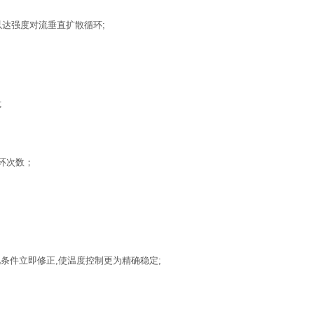
以达强度对流垂直扩散循环;
;
循环次数；
变化条件立即修正,使温度控制更为精确稳定;