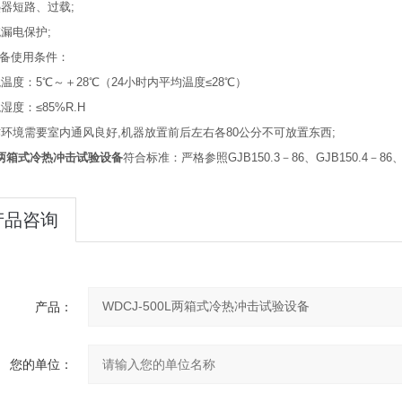
热器短路、过载;
统漏电保护;
备使用条件：
境温度：5℃～＋28℃（24小时内平均温度≤28℃）
湿度：≤85%R.H
作环境需要室内通风良好,机器放置前后左右各80公分不可放置东西;
箱式冷热冲击试验设备
符合标准：严格参照GJB150.3－86、GJB150.4－86
产品咨询
产品：
您的单位：