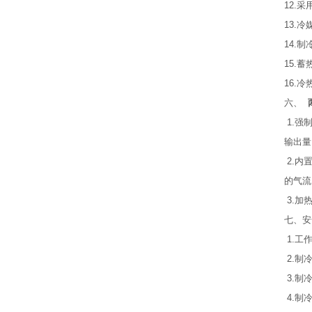
12.
13.
14.
15.
16.
六、
两
1.强
输出量
2.内
的气流
3.加
七、安
1.工
2.制
3.制
4.制