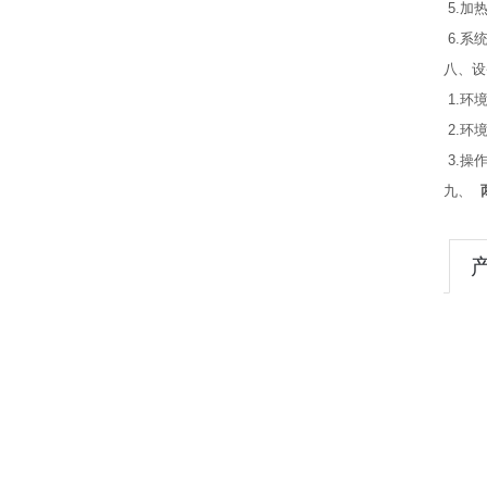
5.加
6.系
八、设
1.环
2.环境
3.操
九、
两