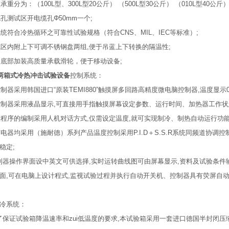
承重分为：（100L型、300L型20公斤） （500L型30公斤） （010L型40公斤
缆孔测试区开电缆孔Φ50mm一个;
系统符合冷热循环之可靠性试验规格（符合CNS、MIL、IEC等标准）;
试区内附上下可调不锈钢盘两组,便于吊蓝上下转换的隔温性;
台底部加装高质量承载滑轮，便于移动设备;
箱式冷热冲击试验设备
控制系统：
控制器采用韩国进口“原装TEMI880”触摸屏多回路高精度微电脑控制器,温度显示0.
控制器采用液晶显示,可直接用手指触摸屏幕设定参数、运行时间、加热器工作状态
制程序的编制采用人机对话方式,仅需设定温度,就可实现制冷、制热自动运行功
有电器均采用（施耐德）系列产品温度控制采用P.I.D＋S.S.R系统同频道协调
稳定;
控制器操作界面设中英文可供选择,实时运转曲线图可由屏幕显示,资料及试验条件输
面,可在电脑上设计程式,监视试验过程并执行自动开关机、控制器具有荧屏自
冷系统：
为了保证试验箱降温速率和zui低温度的要求,本试验箱采用一套进口德国半封