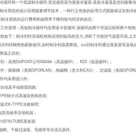
冷循环和一个低温制冷循环,其连接容器为蒸发冷凝器,蒸发冷凝器是也到能量传
制冷系统的设计应用能量调节技术，一种行之有效的处理方式既能保证在制冷
使制冷系统的运行费用和故障率下降到较为经济的状态;
冷工作原理：高低制冷循环均采用逆卡若循环,该循环由两个等温过程和两个绝
过程如下：制冷剂经压缩机绝热压缩到较高的压力,消耗了功使排气温度升高,之
制冷剂经阀绝热膨胀做功,这时制冷剂温度降低。zui后制冷剂通过蒸发器等温
降温之目的;
冷剂：采用DUPONT公司R404A（高温循环）、R23（低温循环）;
助件：膨胀阀（美国SPORLAN）,电磁阀（意大利CAS）、过滤器（美国SPOR
件均采用进口件;
有自动及手动除霜回路;
-TYPE鳝片式高速加热电热管;
螺旋式K-TYPE冷媒铜管;
省电型高效率压缩机组；
率式FIN-TUBE蒸发器;
*电磁阀、干燥过滤器、毛细管等冷冻元器件;