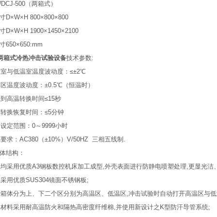
WDCJ-500（两箱式）
D×W×H 800×800×800
D×W×H 1900×1450×2100
650×650:mm
箱式冷热冲击试验设备
技术参数:
温室与低温室温度波动度：≤±2℃
品区温度波动度：±0.5℃（恒温时）
温到高温转换时间≤15秒
度转换恢复时间：≤5分钟
间设定范围：0～9999小时
要求：AC380（±10%）V/50HZ 三相五线制.
体结构：
壳均采用优质A3钢板数控机床加工成型,外壳表面进行防静电喷塑处理,更显光洁
胆采用优质SUS304镜面不锈钢板;
个箱体分为上、下二个区分别为高温区、低温区,冲击试验时自动打开高温区与低
温材料采用耐高温防火和隔热高密度纤维棉,并使用新设计之K型防汗导管系统;