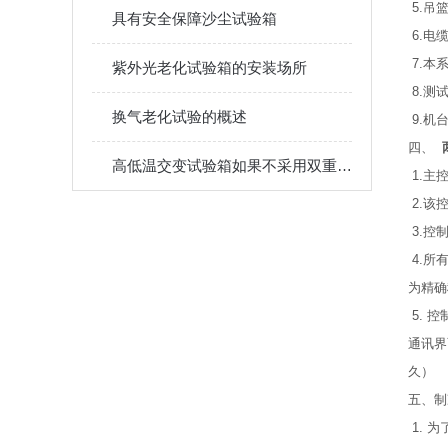
5.吊篮
具有安全保障沙尘试验箱
6.电
7.本
紫外光老化试验箱的安装场所
8.测
换气老化试验的概述
9.机
四、
两
高低温交变试验箱如果不采用双重蒸馏水或纯净水会有什么影响？
1.主
2.该
3.控
4.所
为精确
5. 
通讯界
久）
五、制
1. 