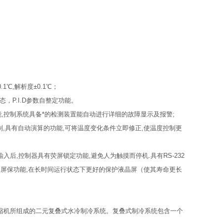
）
1℃,解析度±0.1℃；
，P.I.D参数自整定功能。
能,控制系统具备*的检测装置能自动进行详细的故障显示及报警;
控制,具有自动演算的功能,可将温度变化条件立即修正,使温度控制更
入后,控制器具有荧屏锁定功能,避免人为触摸而停机.具有RS-232
动屏保功能,在长时间运行状态下更好的保护液晶屏（使其寿命更长
闭压缩机所组成的二元复叠式水冷制冷系统。复叠式制冷系统包含一个