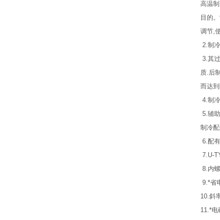
高温制
目的。
调节,
2.制
3.其
质.后
而达到
4.制
5.辅
制冷配
6.配
7.U
8.内
9.*
10.斜
11.