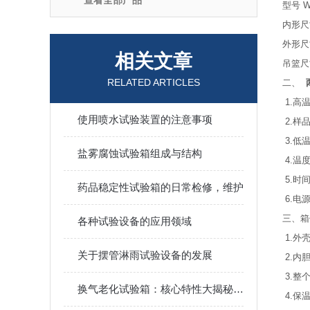
查看全部产品
型号 
内形尺寸
外形尺寸
相关文章
吊篮尺寸
RELATED ARTICLES
二、
两
1.高
使用喷水试验装置的注意事项
2.样
3.低
盐雾腐蚀试验箱组成与结构
4.温
5.时
药品稳定性试验箱的日常检修，维护
6.电源
三、箱
各种试验设备的应用领域
1.外
关于摆管淋雨试验设备的发展
2.内
3.整
换气老化试验箱：核心特性大揭秘，您知道几个？
4.保