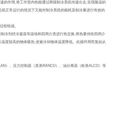
递的作用,将工作室内热能通过两级制冷系统传递出去,实现隆温的
机组正常运行的情况下又能对制冷系统的能耗及制冷量进行有效的
热过程组成。
后制冷剂经冷凝器等温地和四周介质进行热交换,将热量传给四周介
地从温度较高的物体吸热,使被冷却物体温度降低。此循环周而复始从
LAN）、压力控制器（英美RANCO）、油分离器（欧美ALCO）等