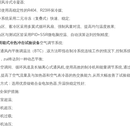
采用风冷式冷凝器;
冷媒使用高稳定性的R404、R23环保冷媒;
制冷系统采用二元冷冻（复叠式）快速、稳定;
蓄热区、蓄冷区采用多翼式循环风扇、强制风量对流、提高均匀温度效果;
冷热区与测试区皆采用PID+SSR微电脑控温、自动演算达到控制精度;
箱式冷热冲击试验设备
空气调节系统:
制通风内平衡调温法（BTC）,该方法即指在制冷系统连续工作的情况下,控制系
，zui终达到一种动态平衡;
置空调间、循环风道及长轴离心式通风机,使用高效的制冷机和能量调节系统,通
,提高了空气流量及与加热器和空气表冷器的热交换能力,从而大幅改善了试验箱
热方式：选用优质镍铬合金电加热器,升温快稳定性好;
全保护措施:
作室超温;
冷机超压;
冷机过载;
冷机油压;