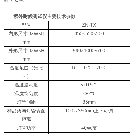
一、
紫外耐候测试仪
主要技术参数
型号
ZN-TX
内形尺寸D×W×H
450×550×500
mm
外形尺寸D×W×H
590×1000×700
mm
温度范围（光照
RT+10℃～70℃
时）
温度波动度
≤±0.5℃
温度均匀度
≤±2℃
灯管间距
35mm
样品架与灯管表面
100～350mm上下可调
距离
灯管功率
40W/支