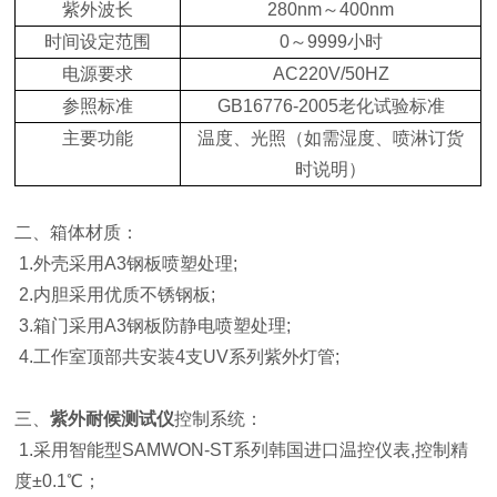
紫外波长
280nm～400nm
时间设定范围
0～9999小时
电源要求
AC220V/50HZ
参照标准
GB16776-2005老化试验标准
主要功能
温度、光照（如需湿度、喷淋订货
时说明）
二、箱体材质：
1.外壳采用A3钢板喷塑处理;
2.内胆采用优质不锈钢板;
3.箱门采用A3钢板防静电喷塑处理;
4.工作室顶部共安装4支UV系列紫外灯管;
三、
紫外耐候测试仪
控制系统：
1.采用智能型SAMWON-ST系列韩国进口温控仪表,控制精
度±0.1℃；