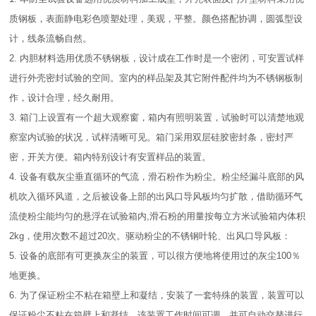
质钢板，表面静电彩色喷塑处理，美观，平整。颜色搭配协调，圆弧型设
计，线条流畅自然。
2. 内胆材料选用优质不锈钢板，设计成在工作时是一个密闭，可安置试样
进行外壳密封试验的空间。室内的样品架及其它附件配件均为不锈钢板制
作，设计合理，经久耐用。
3. 箱门上设置有一个超大观察窗，箱内有照明装置，试验时可以清楚地观
察室内试验的状况，试样清晰可见。箱门采用双层硅胶密封条，密封严
密，开关方便。箱内特别设计有安置样品的装置。
4. 设备有载灰尘垂直循环的气流，滑石粉作为粉尘。粉尘经漏斗底部的风
机吹入循环风道，之后被设备上部的出风口导风板均匀扩散，借助循环气
流使粉尘能均匀的悬浮在试验箱内,滑石粉的用量按每立方米试验箱内体积
2kg，使用次数不超过20次。驱动粉尘的不锈钢叶轮、出风口导风板：
5. 设备的底部有可更换灰尘的装置，可以很方便地将使用过的灰尘100％
地更换。
6. 为了保证粉尘不粘在箱壁上和凝结，安装了一套特殊的装置，装置可以
保证粉尘不粘在箱壁上和凝结，该装置工作时间可调，并可自动交替进行