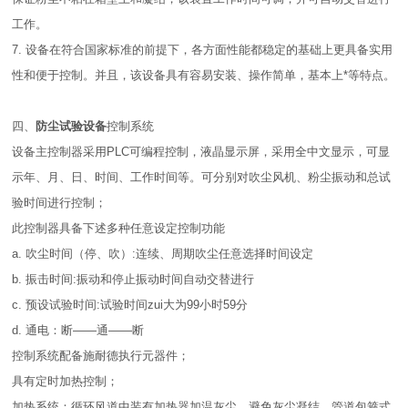
工作。
7. 设备在符合国家标准的前提下，各方面性能都稳定的基础上更具备实用
性和便于控制。并且，该设备具有容易安装、操作简单，基本上*等特点。
四、
防尘试验设备
控制系统
设备主控制器采用PLC可编程控制，液晶显示屏，采用全中文显示，可显
示年、月、日、时间、工作时间等。可分别对吹尘风机、粉尘振动和总试
验时间进行控制；
此控制器具备下述多种任意设定控制功能
a. 吹尘时间（停、吹）:连续、周期吹尘任意选择时间设定
b. 振击时间:振动和停止振动时间自动交替进行
c. 预设试验时间:试验时间zui大为99小时59分
d. 通电：断——通——断
控制系统配备施耐德执行元器件；
具有定时加热控制；
加热系统：循环风道中装有加热器加温灰尘，避免灰尘凝结，管道包箍式