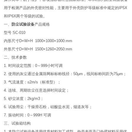
用于检测产品的外壳密封性能，主要用于外壳防护等级标准中规定的IP5X
和IP6X两个等级的试验。
一、
防尘试验设备
产品规格
型号 SC-010
内形尺寸D×W×H 1000×1000×1000:mm
外形尺寸D×W×H 1500×1260×2050:mm
二、技术参数
1. 时间设定范围：0～999小时可调
2. 使用的灰尘通过金属筛网标标称线径：50μm，线间标称间距为75μm；
3. 气流速度：≤2m/s（标准型）；
4. 连续、周期吹尘任意选择时间设定；
5. 砂尘浓度：2kg/m3；
6. 试验用尘：干燥滑石粉，硅酸盐水泥，烟道灰等；
7. 振动时间：0～999H 可调
三、试验箱结构
1. 本防尘试验设备选用优质材料加工成型，外壳表面及门外壁材料采用优