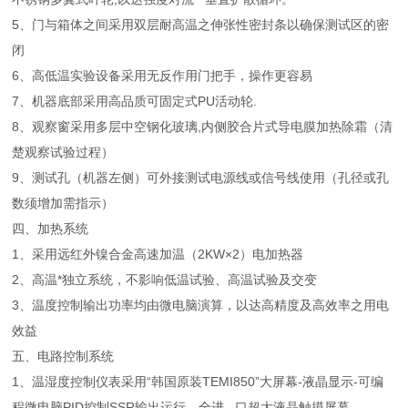
5、门与箱体之间采用双层耐高温之伸张性密封条以确保测试区的密
闭
6、高低温实验设备采用无反作用门把手，操作更容易
7、机器底部采用高品质可固定式PU活动轮.
8、观察窗采用多层中空钢化玻璃,内侧胶合片式导电膜加热除霜（清
楚观察试验过程）
9、测试孔（机器左侧）可外接测试电源线或信号线使用（孔径或孔
数须增加需指示）
四、加热系统
1、采用远红外镍合金高速加温（2KW×2）电加热器
2、高温*独立系统，不影响低温试验、高温试验及交变
3、温度控制输出功率均由微电脑演算，以达高精度及高效率之用电
效益
五、电路控制系统
1、温湿度控制仪表采用“韩国原装TEMI850”大屏幕-液晶显示-可编
程微电脑PID控制SSR输出运行。全进 口超大液晶触摸屏幕