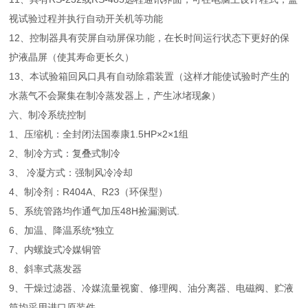
视试验过程并执行自动开关机等功能
12、控制器具有荧屏自动屏保功能，在长时间运行状态下更好的保
护液晶屏（使其寿命更长久）
13、本试验箱回风口具有自动除霜装置（这样才能使试验时产生的
水蒸气不会聚集在制冷蒸发器上，产生冰堵现象）
六、制冷系统控制
1、压缩机：全封闭法国泰康1.5HP×2×1组
2、制冷方式：复叠式制冷
3、 冷凝方式：强制风冷冷却
4、制冷剂：R404A、R23（环保型）
5、系统管路均作通气加压48H捡漏测试.
6、加温、降温系统*独立
7、内螺旋式冷媒铜管
8、斜率式蒸发器
9、干燥过滤器、冷媒流量视窗、修理阀、油分离器、电磁阀、贮液
筒均采用进口原装件