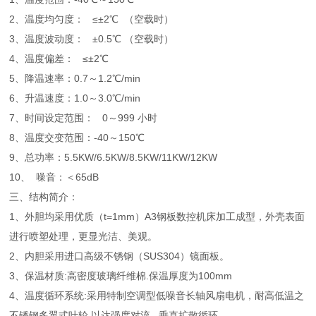
2、温度均匀度： ≤±2℃ （空载时）
3、温度波动度： ±0.5℃ （空载时）
4、温度偏差： ≤±2℃
5、降温速率：0.7～1.2℃/min
6、升温速度：1.0～3.0℃/min
7、时间设定范围： 0～999 小时
8、温度交变范围：-40～150℃
9、总功率：5.5KW/6.5KW/8.5KW/11KW/12KW
10、 噪音：＜65dB
三、结构简介：
1、外胆均采用优质（t=1mm）A3钢板数控机床加工成型，外壳表面
进行喷塑处理，更显光洁、美观。
2、内胆采用进口高级不锈钢（SUS304）镜面板。
3、保温材质:高密度玻璃纤维棉.保温厚度为100mm
4、温度循环系统:采用特制空调型低噪音长轴风扇电机，耐高低温之
不锈钢多翼式叶轮,以达强度对流 垂直扩散循环。