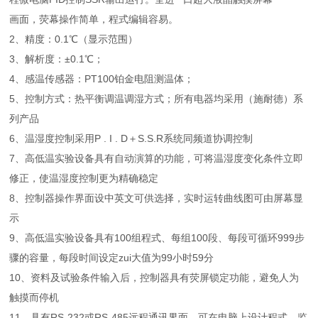
画面，荧幕操作简单，程式编辑容易。
2、精度：0.1℃（显示范围）
3、解析度：±0.1℃；
4、感温传感器：PT100铂金电阻测温体；
5、控制方式：热平衡调温调湿方式；所有电器均采用（施耐德）系
列产品
6、温湿度控制采用P . I . D＋S.S.R系统同频道协调控制
7、高低温实验设备具有自动演算的功能，可将温湿度变化条件立即
修正，使温湿度控制更为精确稳定
8、控制器操作界面设中英文可供选择，实时运转曲线图可由屏幕显
示
9、高低温实验设备具有100组程式、每组100段、每段可循环999步
骤的容量，每段时间设定zui大值为99小时59分
10、资料及试验条件输入后，控制器具有荧屏锁定功能，避免人为
触摸而停机
11、具有RS-232或RS-485远程通讯界面，可在电脑上设计程式，监