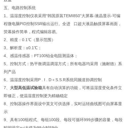
五、电路控制系统
1、温湿度控制仪表采用“韩国原装TEMI850”大屏幕-液晶显示-可编
程微电脑PID控制SSR输出运行。全进 口超大液晶触摸屏幕画面，
荧幕操作简单，程式编辑容易。
2、精度：0.1℃（显示范围）
3、解析度：±0.1℃；
4、感温传感器：PT100铂金电阻测温体；
5、控制方式：热平衡调温调湿方式；所有电器均采用（施耐德）系
列产品
6、温湿度控制采用P . I . D＋S.S.R系统同频道协调控制
7、
大型高低温试验箱
具有自动演算的功能，可将温湿度变化条件立
即修正，使温湿度控制更为精确稳定
8、控制器操作界面设中英文可供选择，实时运转曲线图可由屏幕显
示
9、具有100组程式、每组100段、每段可循环999步骤的容量，每段
时间设定zui大值为99小时59分