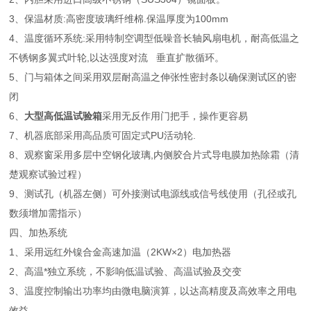
3、保温材质:高密度玻璃纤维棉.保温厚度为100mm
4、温度循环系统:采用特制空调型低噪音长轴风扇电机，耐高低温之
不锈钢多翼式叶轮,以达强度对流 垂直扩散循环。
5、门与箱体之间采用双层耐高温之伸张性密封条以确保测试区的密
闭
6、
大型高低温试验箱
采用无反作用门把手，操作更容易
7、机器底部采用高品质可固定式PU活动轮.
8、观察窗采用多层中空钢化玻璃,内侧胶合片式导电膜加热除霜（清
楚观察试验过程）
9、测试孔（机器左侧）可外接测试电源线或信号线使用（孔径或孔
数须增加需指示）
四、加热系统
1、采用远红外镍合金高速加温（2KW×2）电加热器
2、高温*独立系统，不影响低温试验、高温试验及交变
3、温度控制输出功率均由微电脑演算，以达高精度及高效率之用电
效益