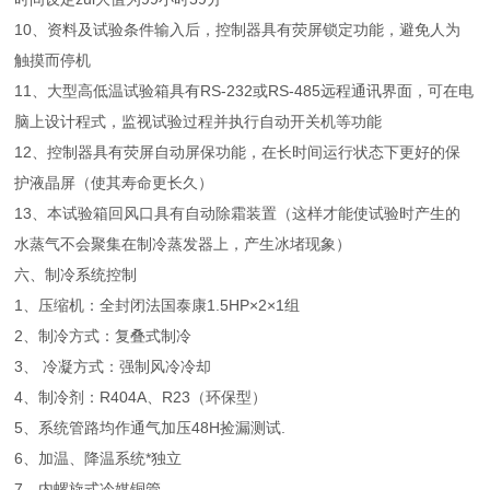
10、资料及试验条件输入后，控制器具有荧屏锁定功能，避免人为
触摸而停机
11、大型高低温试验箱具有RS-232或RS-485远程通讯界面，可在电
脑上设计程式，监视试验过程并执行自动开关机等功能
12、控制器具有荧屏自动屏保功能，在长时间运行状态下更好的保
护液晶屏（使其寿命更长久）
13、本试验箱回风口具有自动除霜装置（这样才能使试验时产生的
水蒸气不会聚集在制冷蒸发器上，产生冰堵现象）
六、制冷系统控制
1、压缩机：全封闭法国泰康1.5HP×2×1组
2、制冷方式：复叠式制冷
3、 冷凝方式：强制风冷冷却
4、制冷剂：R404A、R23（环保型）
5、系统管路均作通气加压48H捡漏测试.
6、加温、降温系统*独立
7、内螺旋式冷媒铜管