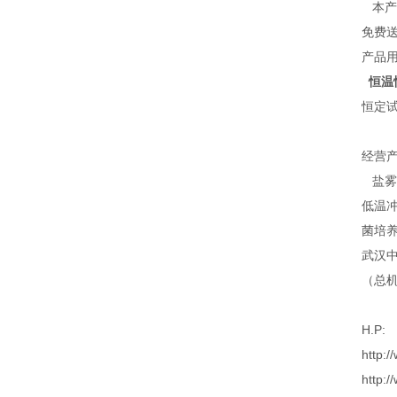
本产品
免费
产品用
恒温
恒定
经营产
盐雾腐
低温冲
菌培养
武汉
（总
H.P:
http:
http: