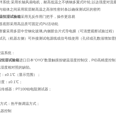
拌系统:采用长轴风扇电机，耐高低温之不锈钢多翼式叶轮,以达强度对流垂
门与箱体之间采用双层耐高温之高张性密封条以确保测试区的密闭
温恒湿试验箱
采用无反作用门把手，操作更容易
器底部采用高品质可固定式PU活动轮.
观察窗采用多层中空钢化玻璃,内侧胶合片式导电膜（可清楚观察试验过程）
测试孔（机器左侧）可外接测试电源线或信号线使用（孔径或孔数须增加需
控温系统：
温恒湿试验箱
进口日本“OYO”数显触摸按键温湿度控制仪，PID高精度
温湿度相对照的缺陷。
±0.1℃（显示范围）；
：±0.1℃；
感器：PT100铂电阻测试器；
方式：热平衡调温方式；
电器控制