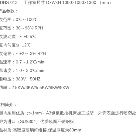
DHS-013 工作室尺寸 D×W×H 1000×1000×1300:（mm）
产品参数：
度范围：0℃～100℃
度范围：30～98% R?H
度波动度：≤ ±0.5℃
度均匀度:≤ ±2℃
度偏差：≤ +2～-3% R?H
速率：0.7～1.2℃/min
速度：1.0～3.0℃/min
源电压：380V 50HZ
率：2.5KW/3KW/5.5KW/8KW/8KW
结构简介：
胆均采用优质（t=1mm）A3钢板数控机床加工成型，外壳表面进行喷塑
胆为进口（SUS304）优质镜面不锈钢板。
温材质:高密度玻璃纤维棉.保温厚度为80mm