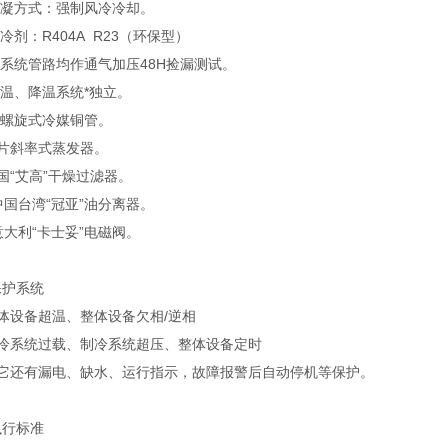
冷凝方式：强制风冷冷却。
制冷剂：R404A R23（环保型）
全系统管路均作通气加压48H捡漏测试。
加温、降温系统*独立。
内螺旋式冷媒铜管。
翅片斜率式蒸发器。
国“艾高”干燥过滤器。
中国台湾“冠亚”油分离器。
意大利“卡士妥”电磁阀。
保护系统
体设备超温、整体设备欠相/逆相
制冷系统过载、制冷系统超压、整体设备定时
其它还有漏电、缺水、运行指示，故障报警后自动停机等保护。
执行标准