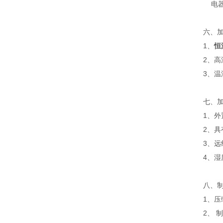
电器
六、
1、
恒
2、高
3、
七、
1、外
2、
3、
4、湿度
八、
1、
2、 