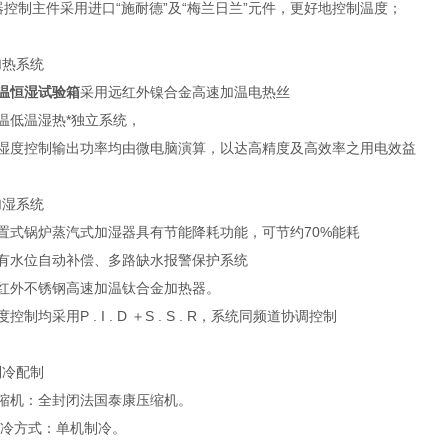
控制主件采用进口“施耐德”及“梅兰日兰”元件，更好地控制温度；
加热系统
温恒湿试验箱
采用远红外镍合金高速加温电热丝
温低温湿热*独立系统，
温湿度控制输出功率均由微电脑演算，以达高精度及高效率之用电效益
加湿系统
置式锅炉蒸汽式加湿器具有节能降耗功能，可节约70%能耗
具有水位自动补偿、多路缺水报警保护系统
远红外不锈钢高速加温钛合金加热器。
控制均采用P . I . D ＋S . S . R，系统同频道协调控制
制冷配制
压缩机：全封闭法国泰康压缩机。
制冷方式：单机制冷。