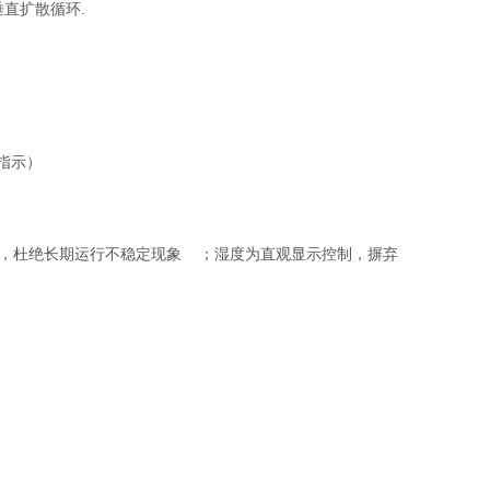
直扩散循环.
指示）
控制，杜绝长期运行不稳定现象 ；湿度为直观显示控制，摒弃