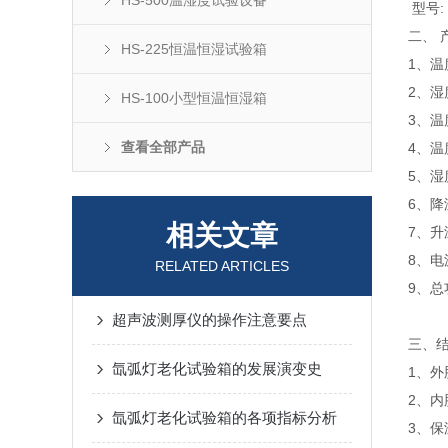
HS-500温湿度试验设备
型号: 
二、 
HS-225恒温恒湿试验箱
1、温
2、湿
HS-100小型恒温恒湿箱
3、温
查看全部产品
4、温
5、湿
6、降温
相关文章
7、升温
8、电
RELATED ARTICLES
9、总功
超声波测厚仪的操作注意要点
三、
氙弧灯老化试验箱的发展演变史
1、外
2、内
氙弧灯老化试验箱的各项指标分析
3、保