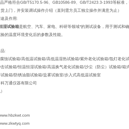
严格符合GB/T5170.5-96、GB10586-89、GB/T2423.3-19
送货上门，并安装调试操作介绍（直到需方员工独立操作并满意为止）
途及作用:
恒湿试验箱
是航空、汽车、家电、科研等领域*的测试设备，用于测试和
试验的温度环境变化后的参数及性能。
品:
蚀试验箱/高低温试验箱/高低温湿热试验箱/紫外老化试验箱/氙灯老化试验
击试验箱/恒温恒湿试验箱/高温换气老化试验箱/沙尘（防尘）试验箱/箱式
试验箱/防锈油脂试验箱/盐雾试验室/步入式高低温试验室
中科万通仪器有限公司
机）
//www.hbzkwt.com
//www.zkwtyq.com