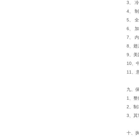
3、 
4、 
5、 
6、 
7、 
8、
9、美
10、
11、
九、
1、整
2、
3、
十、