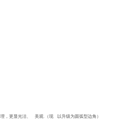
处理，更显光洁、 美观.（现 以升级为圆弧型边角）