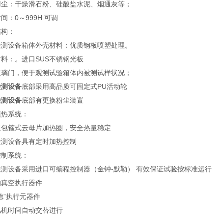
用尘：干燥滑石粉、硅酸盐水泥、烟通灰等；
间：0～999H 可调
结构：
检测设备箱体外壳材料：优质钢板喷塑处理。
料：。进口SUS不锈钢光板
玻璃门，便于观测试验箱体内被测试样状况；
检测设备
底部采用高品质可固定式PU活动轮
检测设备
底部有更换粉尘装置
预热系统：
道包箍式云母片加热圈，安全热量稳定
检测设备具有定时加热控制
控制系统：
检测设备采用进口可编程控制器（金钟-默勒） 有效保证试验按标准运行
抽真空执行器件
德”执行元器件
风机时间自动交替进行