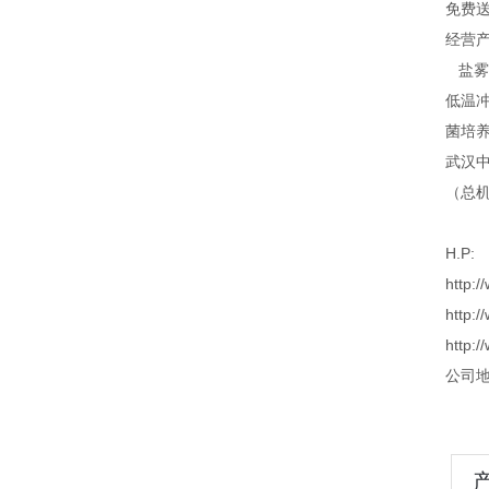
免费
经营产
盐雾腐
低温冲
菌培养
武汉
（总
H.P:
http:
http:
http:
公司地