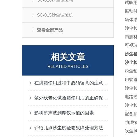
SC-010粉尘试验箱
试验
振动时
SC-015沙尘试验机
箱体
沙尘
查看全部产品
内胆材
可视
沙尘
相关文章
沙尘
RELATED ARTICLES
粉尘
用管
在烘箱使用过程中必须留意的注意事项
沙尘
电路
紫外线老化试验箱使用后的正确保存方法
沙尘
影响超声波测厚仪示值的因素
配备
“施耐
介绍几点沙尘试验箱故障处理方法
吹尘