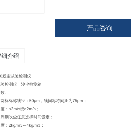
产品咨询
详细介绍
800粉尘试验检测仪
试验检测仪，沙尘检测箱
数:
网标标称线径：50μm，线间标称间距为75μm；
度：≤2m/s或≥2m/s；
、周期吹尘任意选择时间设定；
度：2kg/m3～4kg/m3；