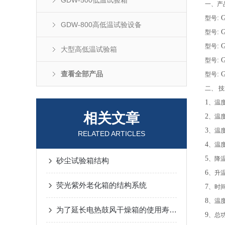
GDW-500低温试验箱
一、产
:
型号
GDW-800高低温试验设备
:
型号
:
型号
大型高低温试验箱
:
型号
查看全部产品
:
型号
二、 
1
、温
相关文章
2
、温
3
、温
RELATED ARTICLES
4
、温
5
、降
砂尘试验箱结构
6
、升
荧光紫外老化箱的结构系统
7
、时
8
、温
为了延长电热鼓风干燥箱的使用寿命，日常保养工作可少不了
9
、总