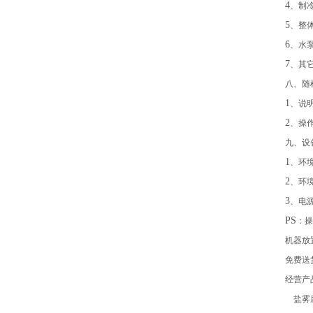
4
、制
5
、整
6
、水
7
、其
八、随
1
、说
2
、操
九、设
1
、环
2
、环
3
、电
PS
：操
机器放
免费送
经营产
盐雾