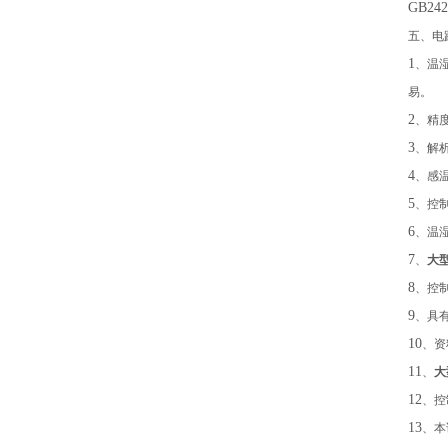
GB242
五、电
1
、温
易。
2
、精
3
、解
4
、感
5
、控
6
、温
7
、
大
8
、控
9
、具
10
、资
11
、
大
12
、控
13
、本