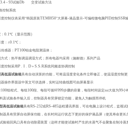
3.4
93
Db
－
试验
交变试验方法
路控制系统
TEMI850
-
-
PID
SSR
湿度控制仪表采用“韩国原装
”大屏幕
液晶显示
可编程微电脑
控制
0.1
（
）
度：
℃
显示范围
0.1
析度：±
℃；
PT100
温传感器：
铂金电阻测温体；
制方式：热平衡调温调湿方式；所有电器均采用（施耐德）系列产品
P . I . D
S.S.R
湿度控制采用
＋
系统同频道协调控制
型高低温试验箱
具有自动演算的功能，可将温湿度变化条件立即修正，使温湿度控制更
制器操作界面设中英文可供选择，实时运转曲线图可由屏幕显示
100
100
999
99
有
组程式、每组
段、每段可循环
步骤的容量，每段时间设定zui大值为
小
料及试验条件输入后，控制器具有荧屏锁定功能，避免人为触摸而停机
RS-232
RS-485
型高低温试验箱
具有
或
远程通讯界面，可在电脑上设计程式，监视试
制器具有荧屏自动屏保功能，在长时间运行状态下更好的保护液晶屏（使其寿命更长
试验箱回风口具有自动除霜装置（这样才能使试验时产生的水蒸气不会聚集在制冷蒸