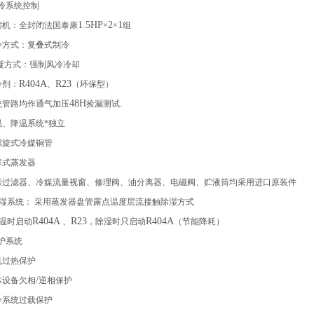
冷系统控制
1.5HP
2
1
缩机：全封闭法国泰康
×
×
组
冷方式：复叠式制冷
冷凝方式：强制风冷冷却
R404A
R23
冷剂：
、
（环保型）
48H
.
统管路均作通气加压
捡漏测试
温、降温系统*独立
螺旋式冷媒铜管
率式蒸发器
燥过滤器、冷媒流量视窗、修理阀、油分离器、电磁阀、贮液筒均采用进口原装件
湿系统： 采用蒸发器盘管露点温度层流接触除湿方式
R404A
R23
R404A
温时启动
、
，除湿时只启动
（节能降耗）
护系统
机过热保护
/
体设备欠相
逆相保护
冷系统过载保护