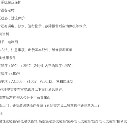
冷系统超压保护
体设备定时
泵过热，过流保护
它还有漏电、缺水、运行指示，故障报警后自动停机等保护。
机资料
明书、电路图
作方法、注意事项、出货基本配件、维修保养事项
备使用条件
5
28
24
28
境温度：
℃～＋
℃（
小时内平均温度≤
℃）
85%
境湿度：≤
AC380
10%
V/50HZ
源要求：
（ ±
）
三相四线制
28
作环境需要在室温
度以下而且通风良好。
80
置前后左右各
公分不可放置东西
货上门，并安装调试操作介绍（直到需方员工独立操作并满意为止）
:
品
/
/
/
/
/
腐蚀试验箱
高低温试验箱
高低温湿热试验箱
紫外老化试验箱
氙灯老化试验箱
振动试