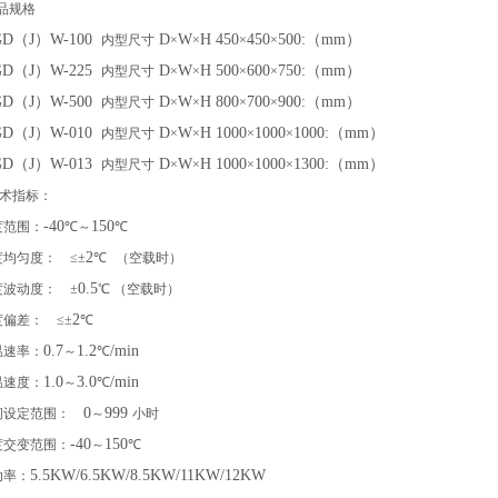
品规格
 GD（J）W-100
D
W
H 450
450
500:（mm）
内型尺寸
×
×
×
×
 GD（J）W-225
D
W
H 500
600
750:（mm）
内型尺寸
×
×
×
×
 GD（J）W-500
D
W
H 800
700
900:（mm）
内型尺寸
×
×
×
×
 GD（J）W-010
D
W
H 1000
1000
1000:（mm）
内型尺寸
×
×
×
×
 GD（J）W-013
D
W
H 1000
1000
1300:（mm）
内型尺寸
×
×
×
×
技术指标：
-40
150
度范围：
℃～
℃
2
度均匀度：
≤±
℃
（空载时）
0.5
度波动度：
±
℃ （空载时）
2
度偏差：
≤±
℃
0.7
1.2
/min
温速率：
～
℃
1.0
3.0
/min
温速度：
～
℃
0
999
间设定范围：
～
小时
-40
150
度交变范围：
～
℃
5.5KW/6.5KW/8.5KW/11KW/12KW
功率：