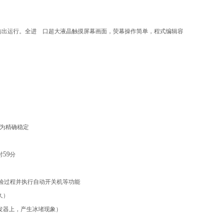
输出运行。全进
口超大液晶触摸屏幕画面，荧幕操作简单，程式编辑容
为精确稳定
59
时
分
验过程并执行自动开关机等功能
久）
发器上，产生冰堵现象）