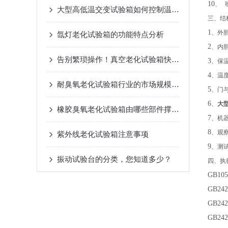
10
、
大型高低温交变试验箱如何控制温度环境变化？
三、结
1
、外
氙灯老化试验箱的功能特点分析
2
、内
告别繁琐操作！真空老化试验箱快速上手指南，助你事半功倍
3
、保
4
、温
耐臭氧老化试验箱行业的市场规模不断壮大
5
、门
6
、
大
橡胶臭氧老化试验箱由哪些部件撑起？一文摸清核心架构！
7
、机
8
、观
紫外线老化试验箱注意事项
9
、测
振动试验台的分类，您知道多少？
四、执
GB105
GB242
GB242
GB242