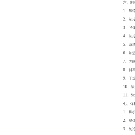
六、制
1
、压
2
、制
3
、 
4
、制
5
、系
6
、加
7
、内
8
、斜
9
、干
10
、除
11
、降
七、保
1
、风
2
、整
3
、制