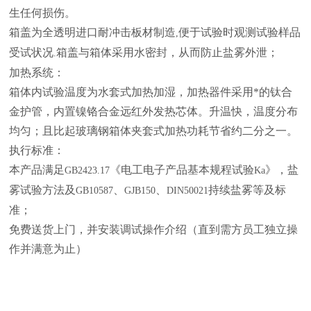
生任何损伤。
箱盖为全透明进口耐冲击板材制造
便于试验时观测试验样品
,
受试状况
箱盖与箱体采用水密封，从而防止盐雾外泄；
.
加热系统：
箱体内试验温度为水套式加热加湿，加热器件采用*的钛合
金护管，内置镍铬合金远红外发热芯体。升温快，温度分布
均匀；且比起玻璃钢箱体夹套式加热功耗节省约二分之一。
执行标准：
本产品满足
《电工电子产品基本规程试验
》，盐
GB2423.17
Ka
雾试验方法及
、
、
持续盐雾等及标
GB10587
GJB150
DIN50021
准；
免费送货上门，并安装调试操作介绍（直到需方员工独立操
作并满意为止）