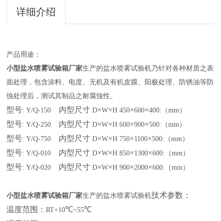
详细介绍
产品用途：
小型盐水喷雾试验箱厂家
生产的盐水喷雾试验机乃针对各种材质之表
面处理，包含涂料、电度、无机及有机皮膜、阳极处理、防锈油等防
蚀处理后，测试其制品之耐腐蚀性。
型号
内型尺寸
×
×
×
×
: Y/Q-150
D
W
H 450
600
400:（mm）
型号
内型尺寸
×
×
×
×
: Y/Q-250
D
W
H 600
900
500:（mm）
型号
内型尺寸
×
×
×
×
: Y/Q-750
D
W
H 750
1100
500:（mm）
型号
内型尺寸
×
×
×
×
: Y/Q-010
D
W
H 850
1300
600:（mm）
型号
内型尺寸
×
×
×
×
: Y/Q-020
D
W
H 900
2000
600:（mm）
技术参数：
小型盐水喷雾试验箱厂家
生产的盐水喷雾试验机
温度范围：
℃
℃
RT+10
~55