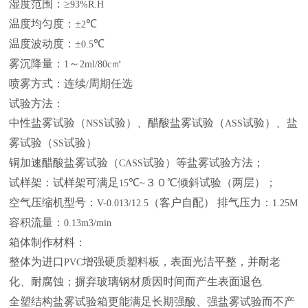
湿度范围：≥
93%R.H
温度均匀度：±
℃
2
温度波动度：±
℃
0.5
雾沉降量：
～
㎡
1
2ml/80c
喷雾方式：连续
周期任选
/
试验方法：
中性盐雾试验（
试验）、醋酸盐雾试验（
试验）、盐
NSS
ASS
雾试验（
试验）
SS
铜加速醋酸盐雾试验（
试验）等盐雾试验方法；
CASS
试样架：试样架可满足
℃
３０℃倾斜试验（两层）；
15
~
空气压缩机型号：
（客户自配） 排气压力：
V-0.013/12.5
1.25M
容积流量：
0.13m3/min
箱体制作材料：
整体为进口
增强硬质塑料板，表面光洁平整，并耐老
PVC
化、耐腐蚀；摒弃玻璃钢材质因时间而产生表面退色
.
全塑结构盐雾试验箱更能满足长期强酸、强盐雾试验而不产