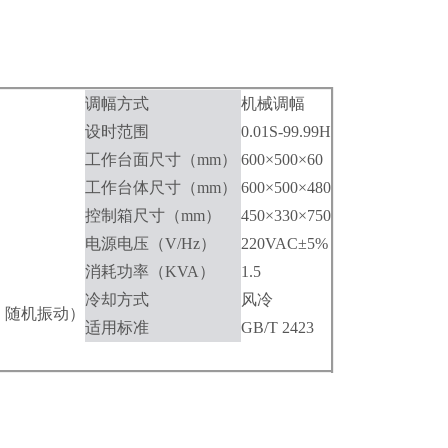
调幅方式
机械调幅
设时范围
0.01S-99.99H
工作台面尺寸
（mm）
600×500×60
工作台体尺寸
（mm）
600×500×480
控制箱尺寸
（mm）
450×330×750
电源电压
（V/Hz）
220VAC±5%
消耗功率
（KVA）
1.5
冷却方式
风冷
、随机振动）
适用标准
GB/T 2423