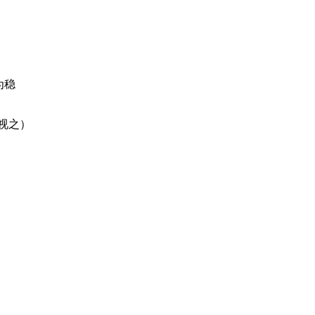
为
稳
视之）