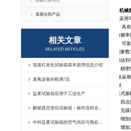
机械式振动台
机械
查看全部产品
采用
具有
进口频率
相关文章
定、可靠
RELATED ARTICLES
控制参数
精确达到
氙弧灯老化试验箱基本原理信息介绍
精密
底座采用
臭氧设备的检测*品
螺丝
盐雾试验箱应用于工业生产
内嵌式振
四点
解锁真空老化试验箱：操作流程全解析，一步到位不踩雷
无级
增加
中科盐雾试验箱的空气供应与预处理系统介绍
增加