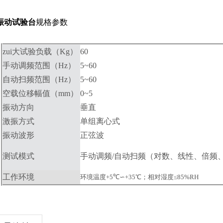
振动试验台
规格参数
zui大试验负载
（Kg）
60
手动调频范围
（Hz）
5~60
自动扫频范围
（Hz）
5~60
空载位移幅值
（mm）
0~5
振动方向
垂直
激振方式
单组离心式
振动波形
正弦波
测试模式
手动调频
/
自动扫频（对数、线性、倍频
工作环境
环境温度
+5
℃∽
+35
℃；
相对湿度
≤85%RH