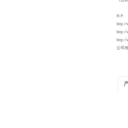
H.P:
http:/
http:/
http:/
公司