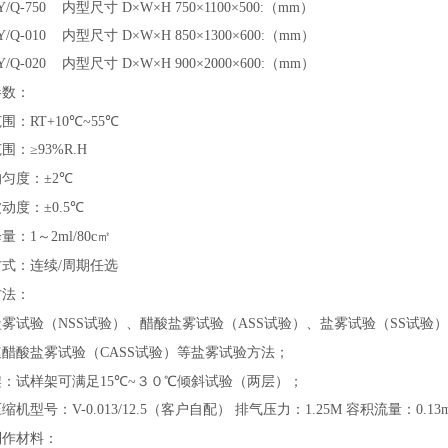
 Y/Q-750
内型尺寸
D
×
W
×
H 750
×
1100
×
500:（mm）
 Y/Q-010
内型尺寸
D
×
W
×
H 850
×
1300
×
600:（mm）
 Y/Q-020
内型尺寸
D
×
W
×
H 900
×
2000
×
600:（mm）
参数：
范围：
RT+10
℃
~55
℃
围：≥
93%R.H
匀度：±
2
℃
动度：±
0.5
℃
降量：
1
～
2ml/80c
㎡
方式：连续
/
周期任选
方法：
盐雾试验（
NSS
试验）、醋酸盐雾试验（
ASS
试验）、盐雾试验（
SS
试验）
速醋酸盐雾试验（
CASS
试验）等盐雾试验方法；
架：试样架可满足
15
℃
~
３０℃倾斜试验（两层）；
压缩机型号：
V-0.013/12.5
（客户自配） 排气压力：
1.25M
容积流量：
0.13
制作材料：