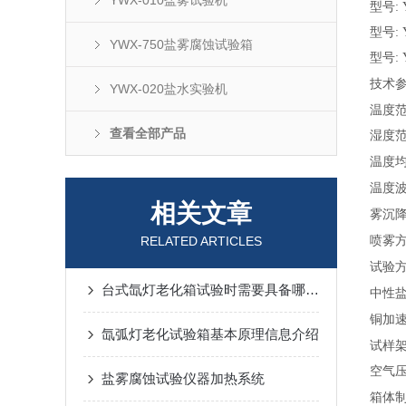
YWX-010盐雾试验机
型号
:
型号
:
YWX-750盐雾腐蚀试验箱
型号
:
技术
YWX-020盐水实验机
温度
查看全部产品
湿度范
温度均
温度波
相关文章
雾沉
RELATED ARTICLES
喷雾
试验
台式氙灯老化箱试验时需要具备哪些条件?
中性
铜加
氙弧灯老化试验箱基本原理信息介绍
试样
空气
盐雾腐蚀试验仪器加热系统
箱体