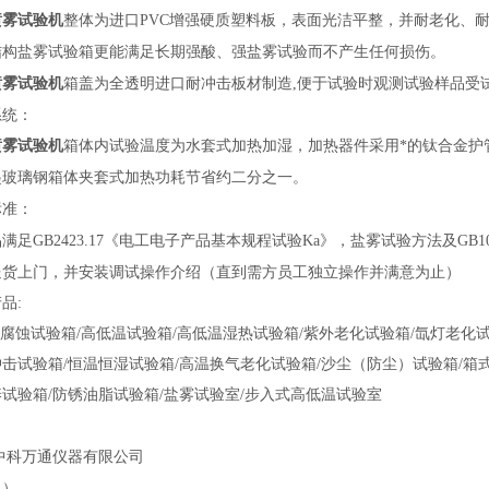
喷雾试验机
整体为进口
PVC
增强硬质塑料板，表面光洁平整，并耐老化、
结构盐雾试验箱更能满足长期强酸、强盐雾试验而不产生任何损伤。
喷雾试验机
箱盖为全透明进口耐冲击板材制造
,
便于试验时观测试验样品受
系统：
喷雾试验机
箱体内试验温度为水套式加热加湿，加热器件采用*的钛合金护
起玻璃钢箱体夹套式加热功耗节省约二分之一。
标准：
品满足
GB2423.17
《电工电子产品基本规程试验
Ka
》，盐雾试验方法及
GB1
送货上门，并安装调试操作介绍（直到需方员工独立操作并满意为止）
产品
:
腐蚀试验箱
/
高低温试验箱
/
高低温湿热试验箱
/
紫外老化试验箱
/
氙灯老化
冲击试验箱
/
恒温恒湿试验箱
/
高温换气老化试验箱
/
沙尘
（
防尘
）
试验箱
/
箱
养试验箱
/
防锈油脂试验箱
/
盐雾试验室
/
步入式高低温试验室
中科万通仪器有限公司
机）