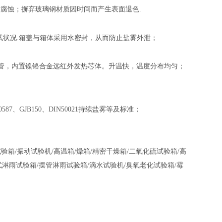
耐腐蚀；摒弃玻璃钢材质因时间而产生表面退色
.
试状况
.
箱盖与箱体采用水密封，从而防止盐雾外泄；
管，内置镍铬合金远红外发热芯体。升温快，温度分布均匀；
0587
、
GJB150
、
DIN50021
持续盐雾等及标准；
试验箱
/
振动试验机
/
高温箱
/
燥箱
/
精密干燥箱
/
二氧化硫试验箱
/
高
式淋雨试验箱
/
摆管淋雨试验箱
/
滴水试验机
/
臭氧老化试验箱
/
霉