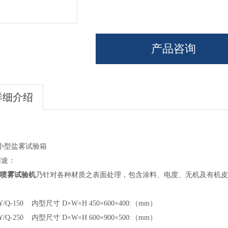
产品咨询
详细介绍
小型盐雾试验箱
用途：
喷雾试验机
乃针对各种材质之表面处理，包含涂料、电度、无机及有机皮
 Y/Q-150
内型尺寸
D
×
W
×
H 450
×
600
×
400:（mm）
 Y/Q-250
内型尺寸
D
×
W
×
H 600
×
900
×
500:（mm）