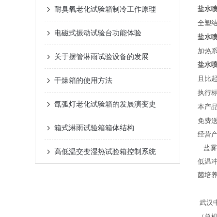
耐臭氧老化试验箱制冷工作原理
盐水
全塑
电磁式振动试验台功能体验
盐水
加热
关于摆管淋雨试验设备的发展
盐水
且比
干燥箱的使用方法
执行
氙弧灯老化试验箱的发展演变史
本产
免费
箱式淋雨试验箱箱体结构
经营
盐雾
高低温交变湿热试验箱控制系统
低温
菌培
武汉
（
总