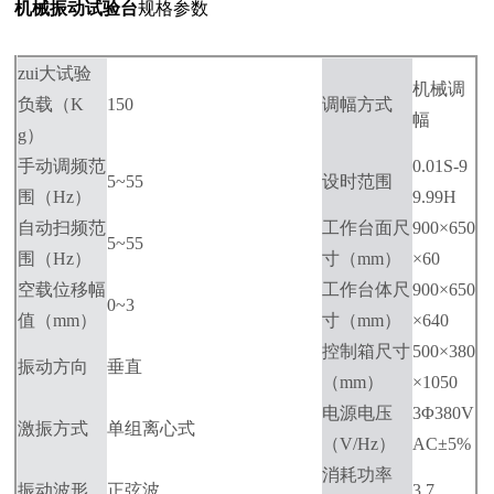
机械振动试验台
规格参数
zui大试验
机械调
负载
（K
150
调幅方式
幅
g）
手动调频范
0.01S-9
5~55
设时范围
围
（Hz）
9.99H
自动扫频范
工作台面尺
900×650
5~55
围
（Hz）
寸
（mm）
×60
空载位移幅
工作台体尺
900×650
0~3
值
（mm）
寸
（mm）
×640
控制箱尺寸
500×380
振动方向
垂直
（mm）
×1050
电源电压
3Φ380V
激振方式
单组离心式
（V/Hz）
AC±5%
消耗功率
振动波形
正弦波
3.7