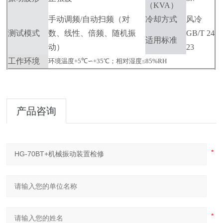
（KVA）
手动调频
/
自动扫频（对
冷却方式
风冷
测试模式
数、线性、倍频、随机振
GB/T 24
适用标准
动）
23
工作环境
环境温度
+5
℃∽
+35
℃；
相对湿度
≤85%RH
产品咨询