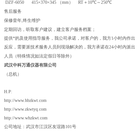
DZF-6050 415
×
370
×
345 （mm） RT
＋
10
℃～
250
℃
售后服务
保修壹年
,
终生维护
定期回访，听取客户建议，建立客户服务档案；
提供*的及使用指导服务，我公司承诺，对客户的，我方
1
小时内作出
反应，需要派技术服务人员到现场解决
的，我方承诺在
24
小时内派出
人员（特殊情况如法定假日等除外）
武汉中科万通仪器有限公司
（
总机）
H.P:
http://www.hbzkwt.com
http://www.zkwtyq.com
http://www.whzkwt.com
公司地址：武汉市江汉区友谊路
101
号