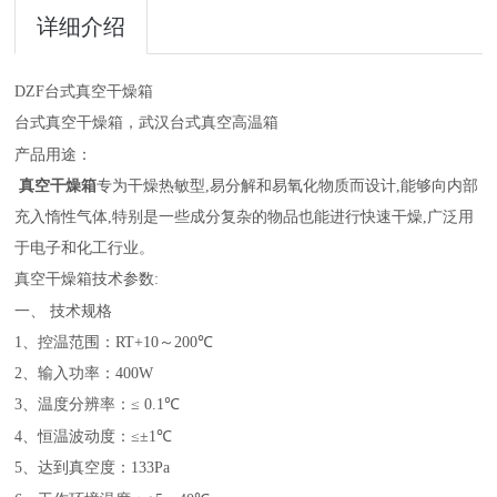
详细介绍
DZF
台式真空干燥箱
台式真空干燥箱，武汉台式真空高温箱
产品用途：
真空干燥箱
专为干燥热敏型
,
易分解和易氧化物质而设计
,
能够向内部
充入惰性气体
,
特别是一些成分复杂的物品也能进行快速干燥
,
广泛用
于电子和化工行业。
真空干燥箱技术参数
:
一、 技术规格
1
、控温范围：
RT+10
～
200
℃
2
、输入功率：
400W
3
、温度分辨率：≤
0.1
℃
4
、恒温波动度：≤±
1
℃
5
、达到真空度：
133Pa