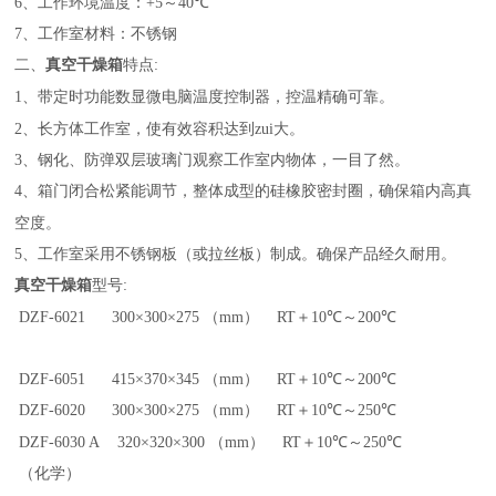
6
、工作环境温度：
+5
～
40
℃
7
、工作室材料：不锈钢
二、
真空干燥箱
特点
:
1
、带定时功能数显微电脑温度控制器，控温精确可靠。
2
、长方体工作室，使有效容积达到zui大。
3
、钢化、防弹双层玻璃门观察工作室内物体，一目了然。
4
、箱门闭合松紧能调节，整体成型的硅橡胶密封圈，确保箱内高真
空度。
5
、工作室采用不锈钢板（或拉丝板）制成。确保产品经久耐用。
真空干燥箱
型号
:
DZF-6021 300
×
300
×
275 （mm） RT
＋
10
℃～
200
℃
DZF-6051 415
×
370
×
345 （mm） RT
＋
10
℃～
200
℃
DZF-6020 300
×
300
×
275 （mm） RT
＋
10
℃～
250
℃
DZF-6030 A 320
×
320
×
300 （mm） RT
＋
10
℃～
250
℃
（
化学
）