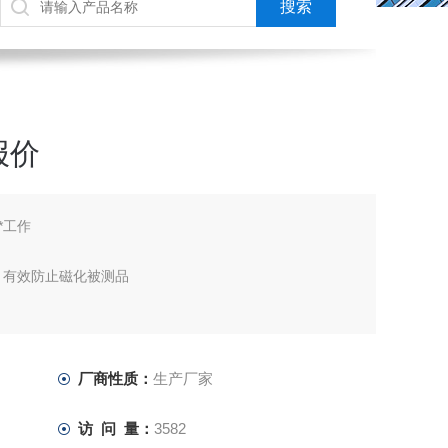
报价
*工作
，有效防止磁化被测品
厂商性质：
生产厂家
访 问 量：
3582