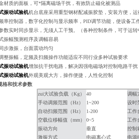
金材质的面板，可*隔离磁场干扰，有效防止磁化被测品
式振动试验机
机台底座采用重型钢材配减振胶垫，安装方便，运
频率控制器，数字化控制与显示频率，
PID
调节功能，使设备工
参数实时同步显示，无须人工干预。（各种控制条件，可于运转
式振幅预测程序及调幅容易
同步激振，台面震动均匀
调整振幅，定频及扫频操作功能适应不同行业多种试验要求
式振动试验机
增加抗干扰电路，解决因强电磁场对控制电路干扰
式振动试验机
外观美观大方，操作便捷，人性化控制
规格和技术参数
zui大试验负载
（Kg）
40
调幅
手动调频范围
（Hz）
1~200
设时
自动扫频范围
（Hz）
1-200
工作
空载位移幅值
（mm）
0~5
工作
振动方向
垂直
控制
激振方式
电磁离心式
电源