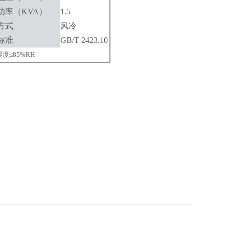
功率
（KVA）
1.5
方式
风冷
标准
GB/T 2423.10
湿度
≤85%RH