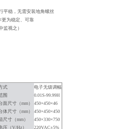
行平稳，无需安装地角螺丝
作更为稳定、可靠
中监视之）
方式
电子无级调幅
范围
0.01S-99.99H
台面尺寸
（mm）
450×450×46
台体尺寸
（mm）
450×450×450
箱尺寸
（mm）
450×330×750
电压
（V/Hz）
220VAC±5%