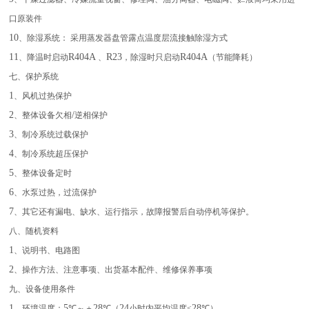
口原装件
10
、除湿系统： 采用蒸发器盘管露点温度层流接触除湿方式
11
R404A
R23
R404A
、降温时启动
、
，除湿时只启动
（节能降耗）
七、保护系统
1
、风机过热保护
2
/
、整体设备欠相
逆相保护
3
、制冷系统过载保护
4
、制冷系统超压保护
5
、整体设备定时
6
、水泵过热，过流保护
7
、其它还有漏电、缺水、运行指示，故障报警后自动停机等保护。
八、随机资料
1
、说明书、电路图
2
、操作方法、注意事项、出货基本配件、维修保养事项
九、设备使用条件
1
5
28
24
28
、环境温度：
℃～＋
℃（
小时内平均温度≤
℃）