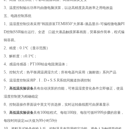
3
、温度控制输出功率均由微电脑演算，以达高精度及高效率之用电效益
五、电路控制系统
1
TEMI850
-
-
PI
、温湿度控制仪表采用“韩国原装
”大屏幕
液晶显示
可编程微电脑
D
SSR
控制
输出运行。全进
口超大液晶触摸屏幕画面，荧幕操作简单，程式编
辑容易。
2
0.1
（
）
、精度：
℃
显示范围
3
0.1
、解析度：±
℃；
4
PT100
、感温传感器：
铂金电阻测温体；
5
、控制方式：热平衡调温调湿方式；所有电器均采用（施耐德）系列产品
6
P . I . D
S.S.R
、温湿度控制采用
＋
系统同频道协调控制
7
、
高低温实验设备
具有自动演算的功能，可将温湿度变化条件立即修正，使温
湿度控制更为精确稳定
8
、控制器操作界面设中英文可供选择，实时运转曲线图可由屏幕显示
9
100
100
999
、
高低温实验设备
具有
组程式、每组
段、每段可循环
步骤的容量，
99
59
每段时间设定zui大值为
小时
分
10
、资料及试验条件输入后，控制器具有荧屏锁定功能，避免人为触摸而停机