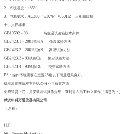
2
85%
、环境湿度：≤
3
AC380
10%
V/50HZ
、电源要求：
（ ±
）
三相四线制
十、执行标准
GB10592
93
－
高低温试验箱技术条件
GB2423.1
2001
A
－
试验
低温试验方法
GB2423.2
2001
B
－
试验
高温试验方法
GB2423.3
93
Ca
－
试验
恒定试验方法
GB2423.4
93
Db
－
试验
交变试验方法
PS
28
：操作环境需要在室温
度以下而且通风良好。
80
机器放置前后左右各
公分不可放置东西
免费送货上门，并安装调试操作介绍（直到需方员工独立操作并满意为止）
武汉中科万通仪器有限公司
（
总机）
H.P:
http://www.hbzkwt.com