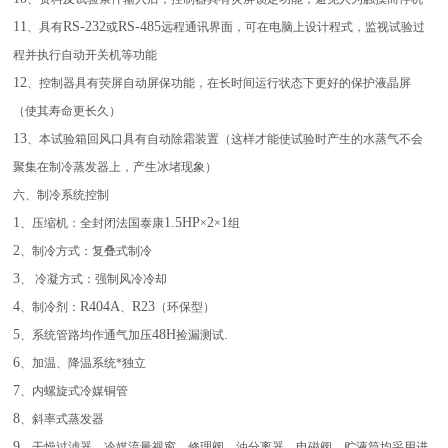
11
RS-232
RS-485
、具有
或
远程通讯界面，可在电脑上设计程式，监视试验过
程并执行自动开关机等功能
12
、控制器具有荧屏自动屏保功能，在长时间运行状态下更好的保护液晶屏
（使其寿命更长久）
13
、本试验箱回风口具有自动除霜装置（这样才能使试验时产生的水蒸气不会
聚集在制冷蒸发器上，产生冰堵现象）
六、制冷系统控制
1
1.5HP
2
1
、压缩机：全封闭法国泰康
×
×
组
2
、制冷方式：复叠式制冷
3
、 冷凝方式：强制风冷冷却
4
R404A
R23
、制冷剂：
、
（环保型）
5
48H
.
、系统管路均作通气加压
捡漏测试
6
、加温、降温系统*独立
7
、内螺旋式冷媒铜管
8
、斜率式蒸发器
9
、干燥过滤器、冷媒流量视窗、修理阀、油分离器、电磁阀、贮液筒均采用进