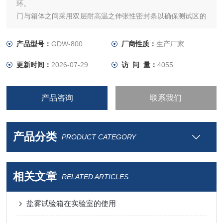
环。
门与箱体之间采用双层耐高温之伸张性密封条以确保测试区的
密闭
高低温实验设备采用无反作用门把手，操作更容易
产品型号：
GDW-800
厂商性质：
生产厂家
更新时间：
2026-07-29
访 问 量：
4055
产品咨询
联系我们
产品分类
PRODUCT CATEGORY
相关文章
RELATED ARTICLES
盐雾试验箱在实验室的使用