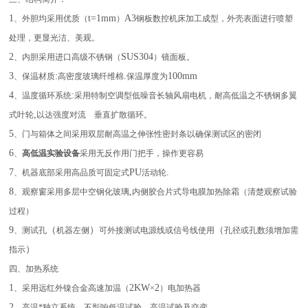
1
t=1mm
A3
、外胆均采用优质（
）
钢板数控机床加工成型，外壳表面进行喷塑
处理，更显光洁、美观。
2
SUS304
、内胆采用进口高级不锈钢（
）镜面板。
3
:
.
100mm
、保温材质
高密度玻璃纤维棉
保温厚度为
4
:
、温度循环系统
采用特制空调型低噪音长轴风扇电机，耐高低温之不锈钢多翼
,
式叶轮
以达强度对流
垂直扩散循环。
5
、门与箱体之间采用双层耐高温之伸张性密封条以确保测试区的密闭
6
、
高低温实验设备
采用无反作用门把手，操作更容易
7
PU
.
、机器底部采用高品质可固定式
活动轮
8
,
、观察窗采用多层中空钢化玻璃
内侧胶合片式导电膜加热除霜（清楚观察试验
过程）
9
（
）
（
、测试孔
机器左侧
可外接测试电源线或信号线使用
孔径或孔数须增加需
）
指示
四、加热系统
1
2KW
2
、采用远红外镍合金高速加温（
×
）电加热器
2
、高温*独立系统，不影响低温试验、高温试验及交变