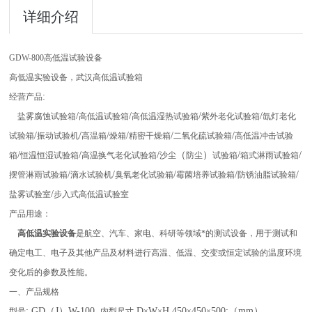
详细介绍
GDW-800
高低温试验设备
高低温实验设备，武汉高低温试验箱
:
经营产品
/
/
/
/
盐雾腐蚀试验箱
高低温试验箱
高低温湿热试验箱
紫外老化试验箱
氙灯老化
/
/
/
/
/
/
试验箱
振动试验机
高温箱
燥箱
精密干燥箱
二氧化硫试验箱
高低温冲击试验
/
/
/
（
）
/
/
箱
恒温恒湿试验箱
高温换气老化试验箱
沙尘
防尘
试验箱
箱式淋雨试验箱
/
/
/
/
/
摆管淋雨试验箱
滴水试验机
臭氧老化试验箱
霉菌培养试验箱
防锈油脂试验箱
/
盐雾试验室
步入式高低温试验室
产品用途：
高低温实验设备
是航空、汽车、家电、科研等领域*的测试设备，用于测试和
确定电工、电子及其他产品及材料进行高温、低温、交变或恒定试验的温度环境
变化后的参数及性能。
一、产品规格
: GD（J）W-100
D
W
H 450
450
500:（mm）
型号
内型尺寸
×
×
×
×