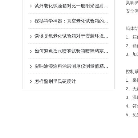
臭氧发
紫外老化试验箱对比一般阳光照射的优势浅析
安全保
探秘科学神器：真空老化试验箱的核心部分
箱体结
谈谈臭氧老化试验箱对于安装环境的要求
1、
2、
如何避免盐水喷雾试验箱喷嘴堵塞或破裂?
3、加
影响油漆涂料涂层测厚仪测量值精度的因素有哪些？
控制系
1、
怎样鉴别里氏硬度计
2、
3、温
4、符合
5、