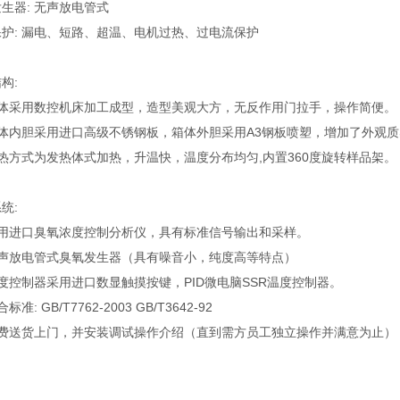
生器: 无声放电管式
护: 漏电、短路、超温、电机过热、过电流保护
构:
箱体采用数控机床加工成型，造型美观大方，无反作用门拉手，操作简便。
箱体内胆采用进口高级不锈钢板，箱体外胆采用A3钢板喷塑，增加了外观
热方式为发热体式加热，升温快，温度分布均匀,内置360度旋转样品架。
统:
采用进口臭氧浓度控制分析仪，具有标准信号输出和采样。
无声放电管式臭氧发生器（具有噪音小，纯度高等特点）
度控制器采用进口数显触摸按键，PID微电脑SSR温度控制器。
标准: GB/T7762-2003 GB/T3642-92
免费送货上门，并安装调试操作介绍（直到需方员工独立操作并满意为止）