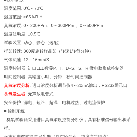
温度范围: 0℃～70℃
湿度范围: ≥65％R.H
臭氧浓度: 0～200PPm、0～300PPm 、0～500PPm
温度波动度: ±0.5℃
试验装置: 动态、静态（选配）
样架转速: 360度旋转样品架（转速1转每分钟）
气体流速: 12～16mm/S
温度控制器: 进口LED数显P、I、D+S、S、R.微电脑集成控制器
时间控制器: 高精度小时、分钟、秒时间控制器
臭氧浓度分析
: 进口浓度分析调节仪4～20mA输出，RS232通讯口
臭氧发生器
: 无声放电管式
安全保护: 漏电、短路、超温、电机过热、过电流保护
■ 控制系统
臭氧试验箱采用进口臭氧浓度控制分析仪，具有标准信号输出和采
样。
无声放电管式臭氧发生器（具有噪音小，纯度高等特点）