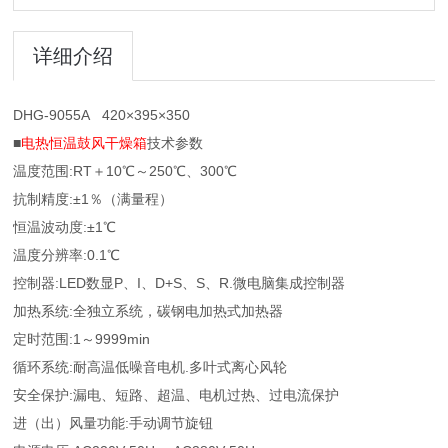
详细介绍
DHG-9055A 420×395×350
■
电热恒温鼓风干燥箱
技术参数
温度范围:RT＋10℃～250℃、300℃
抗制精度:±1％（满量程）
恒温波动度:±1℃
温度分辨率:0.1℃
控制器:LED数显P、I、D+S、S、R.微电脑集成控制器
加热系统:全独立系统，碳钢电加热式加热器
定时范围:1～9999min
循环系统:耐高温低噪音电机.多叶式离心风轮
安全保护:漏电、短路、超温、电机过热、过电流保护
进（出）风量功能:手动调节旋钮