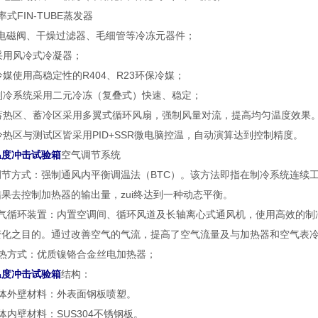
率式FIN-TUBE蒸发器
*电磁阀、干燥过滤器、毛细管等冷冻元器件；
采用风冷式冷凝器；
冷媒使用高稳定性的R404、R23环保冷媒；
、制冷系统采用二元冷冻（复叠式）快速、稳定；
、蓄热区、蓄冷区采用多翼式循环风扇，强制风量对流，提高均匀温度效果
冷热区与测试区皆采用PID+SSR微电脑控温，自动演算达到控制精度。
温度冲击试验箱
空气调节系统
调节方式：强制通风内平衡调温法（BTC）。该方法即指在制冷系统连续工
果去控制加热器的输出量，zui终达到一种动态平衡。
空气循环装置：内置空调间、循环风道及长轴离心式通风机，使用高效的制
变化之目的。通过改善空气的气流，提高了空气流量及与加热器和空气表
加热方式：优质镍铬合金丝电加热器；
温度冲击试验箱
结构：
箱体外壁材料：外表面钢板喷塑。
体内壁材料：SUS304不锈钢板。