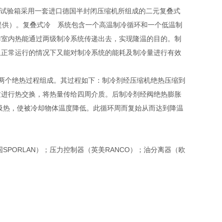
击试验箱采用一套进口德国半封闭压缩机所组成的二元复叠式
提供）。复叠式冷 系统包含一个高温制冷循环和一个低温制
作室内热能通过两级制冷系统传递出去，实现隆温的目的。制
组正常运行的情况下又能对制冷系统的能耗及制冷量进行有效
两个绝热过程组成。其过程如下：制冷剂经压缩机绝热压缩到
质进行热交换，将热量传给四周介质。后制冷剂经阀绝热膨胀
体吸热，使被冷却物体温度降低。此循环周而复始从而达到降温
SPORLAN）；压力控制器（英美RANCO）；油分离器（欧