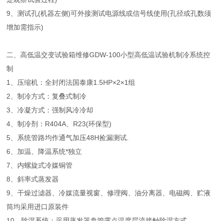
9、测试孔(机器左侧)可外接测试电源线或信号线使用(孔径或孔数须
增加需指示)
二、高低温交变试验箱维修GDW-100小型高低温试验机制冷系统控
制
1、压缩机：全封闭法国泰康1.5HP×2×1组
2、制冷方式：复叠式制冷
3、冷凝方式：强制风冷冷却
4、制冷剂：R404A、R23(环保型)
5、系统管路均作通气加压48H捡漏测试.
6、加温、降温系统*独立
7、内螺旋式冷媒铜管
8、斜率式蒸发器
9、干燥过滤器、冷媒流量视窗、修理阀、油分离器、电磁阀、贮液
筒均采用进口原装件
10、除湿系统：采用蒸发器盘管露点温度层流接触除湿方式