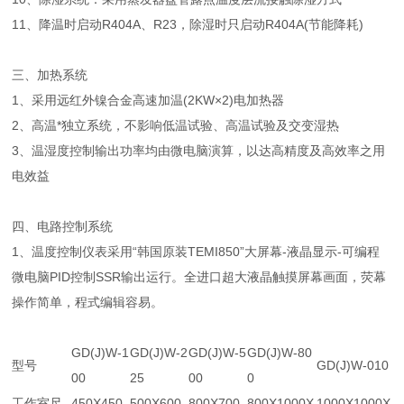
11、降温时启动R404A、R23，除湿时只启动R404A(节能降耗)
三、加热系统
1、采用远红外镍合金高速加温(2KW×2)电加热器
2、高温*独立系统，不影响低温试验、高温试验及交变湿热
3、温湿度控制输出功率均由微电脑演算，以达高精度及高效率之用
电效益
四、电路控制系统
1、温度控制仪表采用“韩国原装TEMI850”大屏幕-液晶显示-可编程
微电脑PID控制SSR输出运行。全进口超大液晶触摸屏幕画面，荧幕
操作简单，程式编辑容易。
GD(J)W-1
GD(J)W-2
GD(J)W-5
GD(J)W-80
型号
GD(J)W-010
00
25
00
0
工作室尺
450X450
500X600
800X700
800X1000X
1000X1000X