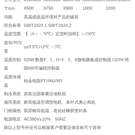
寸
X500
X750
X900
1000
1000
mm
功能
高温或低温环境对产品的破坏
符合标准
GB/T2424.1 GB/T2424.2
温度范围
【（
0
～－
70℃
）定货时说明】～
150℃
波动
/
均匀
≤±0.5℃/+2℃
－
3℃
度
温度控制
GDW:
数显
P
、
I
、
D+S
、
S
、
R
微电脑集成控制器
GDJW:
韩
器
国
880
可编程控制器
温度传感
铂金电阻
PT100Ω/MV
器
制冷系统
原装法国泰康压缩机组
循环系统
耐高低温空调型电机、多叶式离心风轮
门框隔热
双层耐高低温、老化硅橡胶密封条
电源电压
AC380V±10% 50HZ
除以上型号外还可以根据客户需要定做非标尺寸咨询