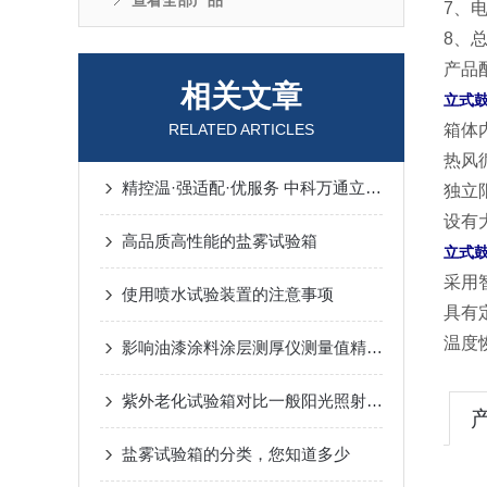
查看全部产品
7、电
8、总
产品
相关文章
立式
RELATED ARTICLES
箱体
热风
精控温·强适配·优服务 中科万通立式干燥箱赋能多行业高效生产
独立
设有
高品质高性能的盐雾试验箱
立式
采用
使用喷水试验装置的注意事项
具有
温度
影响油漆涂料涂层测厚仪测量值精度的因素有哪些？
紫外老化试验箱对比一般阳光照射的优势浅析
盐雾试验箱的分类，您知道多少