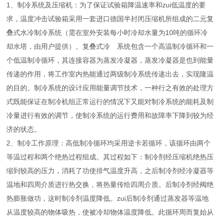
1、制冷系统及压缩机：为了保证试验箱降温速率和zui低温度的要
求，温度冲击试验箱采用一套进口德国半封闭压缩机所组成的二元复
叠式水冷制冷系统（需在室外安装每小时冷却水量为10吨的循环冷
却水塔，由用户提供）。复叠式冷 系统包含一个高温制冷循环和一
个低温制冷循环，其连接容器为蒸发冷凝器，蒸发冷凝器是也到能量
传递的作用，将工作室内热能通过两级制冷系统传递出去，实现隆温
的目的。制冷系统的设计应用能量调节技术，一种行之有效的处理方
式既能保证在制冷机组正常运行的情况下又能对制冷系统的能耗及制
冷量进行有效的调节，使制冷系统的运行费用和故障率下降到较为经
济的状态。
2、制冷工作原理：高低制冷循环均采用逆卡若循环，该循环由两个
等温过程和两个绝热过程组成。其过程如下：制冷剂经压缩机绝热压
缩到较高的压力，消耗了功使排气温度升高，之后制冷剂经冷凝器等
温地和四周介质进行热交换，将热量传给四周介质。后制冷剂经阀绝
热膨胀做功，这时制冷剂温度降低。zui后制冷剂通过蒸发器等温地
从温度较高的物体吸热，使被冷却物体温度降低。此循环周而复始从