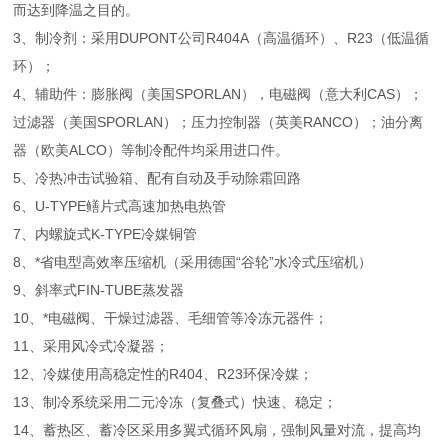
而达到降温之目的。
3、制冷剂：采用DUPONT公司R404A（高温循环）、R23（低温循
环）；
4、辅助件：膨胀阀（美国SPORLAN），电磁阀（意大利CAS）；
过滤器（美国SPORLAN）；压力控制器（英美RANCO）；油分离
器（欧美ALCO）等制冷配件均采用进口件。
5、冷热冲击试验箱、配有自动及手动除霜回路
6、U-TYPE鳝片式高速加热电热管
7、内螺旋式K-TYPE冷媒铜管
8、*省电型高效率压缩机（采用德国“谷轮”水冷式压缩机）
9、斜率式FIN-TUBE蒸发器
10、*电磁阀、干燥过滤器、毛细管等冷冻元器件；
11、采用风冷式冷凝器；
12、冷媒使用高稳定性的R404、R23环保冷媒；
13、制冷系统采用二元冷冻（复叠式）快速、稳定；
14、蓄热区、蓄冷区采用多翼式循环风扇，强制风量对流，提高均