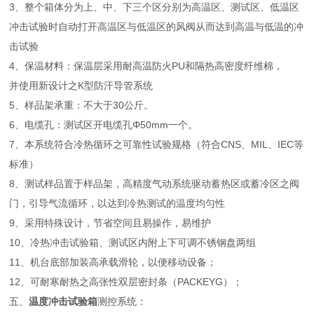
3、整个箱体分为上、中、下三个区分别为高温区、测试区、低温区
冲击试验时自动打开高温区与低温区的风阀从而达到高温与低温的冲
击试验
4、保温材料：保温层采用耐高温防火PU和隔热高密度纤维棉，
并使用新设计之K型防汗导管系统
5、样品架承重：不大于30公斤。
6、电缆孔：测试区开电缆孔Φ50mm一个。
7、本系统符合冷热循环之可靠性试验规格（符合CNS、MIL、IEC等
标准）
8、测试样品置于样品架，高精度气动系统驱动蓄热区或蓄冷区之阀
门，引导气流循环，以达到冷热测试的温度均匀性
9、采用特殊设计，节省空间且易操作，易维护
10、冷热冲击试验箱、测试区内附上下可调不锈钢盘两组
11、机台底部加装高承载滑轮，以便移动设备；
12、可耐寒耐热之高张性双层密封条（PACKEYG）；
五、
温度冲击试验箱
测控系统：