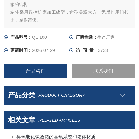
箱的结构
箱体采用数控机床加工成型，造型美观大方，无反作用门拉
手，操作简便。
箱体内胆采用进口高级不锈钢板，箱体外胆采用A3钢板喷塑，
增加了外观质感和洁净度。
产品型号：
QL-100
厂商性质：
生产厂家
加热方式为发热体式加热，升温快，温度分布均匀。
更新时间：
2026-07-29
访 问 量：
3733
产品咨询
联系我们
产品分类
PRODUCT CATEGORY
相关文章
RELATED ARTICLES
臭氧老化试验箱的臭氧系统和箱体材质