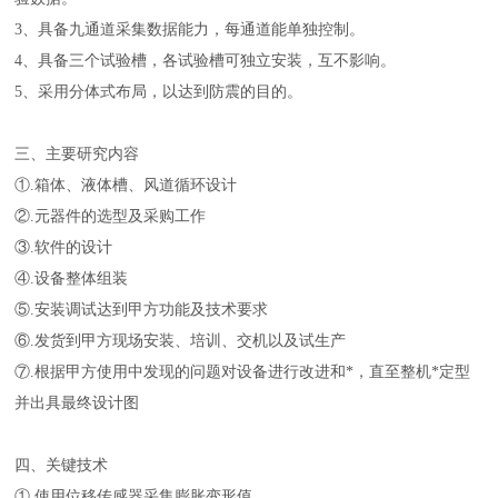
3、具备九通道采集数据能力，每通道能单独控制。
4、具备三个试验槽，各试验槽可独立安装，互不影响。
5、采用分体式布局，以达到防震的目的。
三、主要研究内容
①.箱体、液体槽、风道循环设计
②.元器件的选型及采购工作
③.软件的设计
④.设备整体组装
⑤.安装调试达到甲方功能及技术要求
⑥.发货到甲方现场安装、培训、交机以及试生产
⑦.根据甲方使用中发现的问题对设备进行改进和*，直至整机*定型
并出具最终设计图
四、关键技术
①.使用位移传感器采集膨胀变形值