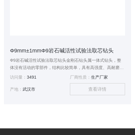
Φ9mm±1mmΦ9岩石碱活性试验法取芯钻头
Φ9岩石碱活性试验法取芯钻头金刚石钻头属一体式钻头，整
体没有活动的零部件，结构比较简单，具有高强度、高耐磨和
抗冲击的能力，是20世纪80年代世界钻井三大新技术之一
访问量：
3491
厂商性质：
生产厂家
查看详情
产地：
武汉市