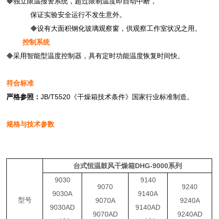
◆
独立限温报警系统，超过限制温度即自动中断，
保证实验安全运行不发生意外。
◆
设有大面积钢化玻璃观察窗，供观察工作室状况之用。
控制系统
◆
采用智能型温度控制器，具有定时功能温度恢复时间快。
符合标准
严格参照：
JB/T5520
《干燥箱技术条件》国家行业标准制造。
规格与技术参数
台式恒温鼓风干燥箱
DHG-9000系列
9030
9140
9070
9240
9030A
9140A
型号
9070A
9240A
9030AD
9140AD
9070AD
9240AD