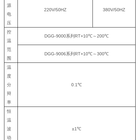
源
220V/50HZ
380V/50HZ
电
压
控
DGG-9000系列
RT+10
℃
～200
℃
温
范
DGG-9006系列
RT+10
℃
～300
℃
围
温
度
分
0.1℃
辩
率
恒
温
波
±
1℃
动