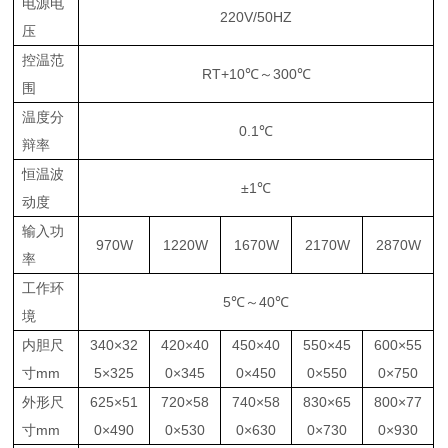
电源电
220V/50HZ
压
控温范
RT+10
℃
～300
℃
围
温度分
0.1℃
辩率
恒温波
±
1℃
动度
输入功
970W
1220W
1670W
2170W
2870W
率
工作环
5℃～
40℃
境
内胆尺
340×
32
420×
40
450×
40
550×
45
600×
55
寸
mm
5×325
0×345
0×450
0×550
0×750
外形尺
625×
51
720×
58
740×
58
830×
65
800×
77
寸
mm
0×490
0×530
0×630
0×730
0×930