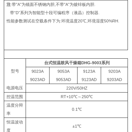
注
:带
"A"为镜面不锈钢内胆,不带"A"为镀锌板内胆.
带“
D”系列为智能型十段可编程序（液晶）控制器.
性能参数测试在空载条件下为
:环境温度20℃,环境湿度50%RH.
台式恒温鼓风干燥箱
DHG-9003系列
型号
9023A
9053A
9123A
9203A
9023AD
9053AD
9123AD
9203AD
电源电压
220V/50HZ
控温范围
RT+10
℃
～250
℃
温度分辩
0.1℃
率
恒温波动
±
1℃
度