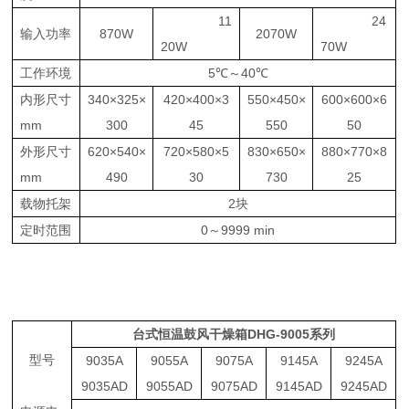
11
24
输入功率
870W
2070W
20W
70W
工作环境
5℃～
40℃
内形尺寸
340×
325×
420×
400×3
550×
450×
600×
600×6
mm
300
45
550
50
外形尺寸
620×
540×
720×
580×5
830×
650×
880×
770×8
mm
490
30
730
25
载物托架
2块
定时范围
0～
9999 min
台式恒温鼓风干燥箱
DHG-9005系列
型号
9035A
9055A
9075A
9145A
9245A
9035AD
9055AD
9075AD
9145AD
9245AD