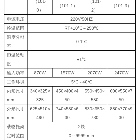
（
101-
（
101-
（
101-1）
（
101-3）
0）
2）
电源电压
220V/50HZ
控温范围
RT+10
℃
～250
℃
温度分辩
0.1℃
率
恒温波动
±
1℃
度
输入功率
870W
1570W
2070W
2470W
工作环境
5℃～
40℃
内形尺寸
340×
325×
450×
400×4
550×
450×
600×
550×7
mm
325
50
550
50
外形尺寸
625×
510×
740×
580×6
830×
650×
880×
770×9
mm
490
30
730
30
载物托架
2块
定时范围
0～
9999 min