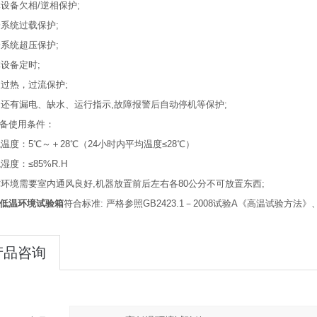
体设备欠相/逆相保护;
冷系统过载保护;
冷系统超压保护;
体设备定时;
泵过热，过流保护;
它还有漏电、缺水、运行指示,故障报警后自动停机等保护;
备使用条件：
境温度：5℃～＋28℃（24小时内平均温度≤28℃）
湿度：≤85%R.H
作环境需要室内通风良好,机器放置前后左右各80公分不可放置东西;
低温环境试验箱
符合标准: 严格参照GB2423.1－2008试验A《高温试验方法》
产品咨询