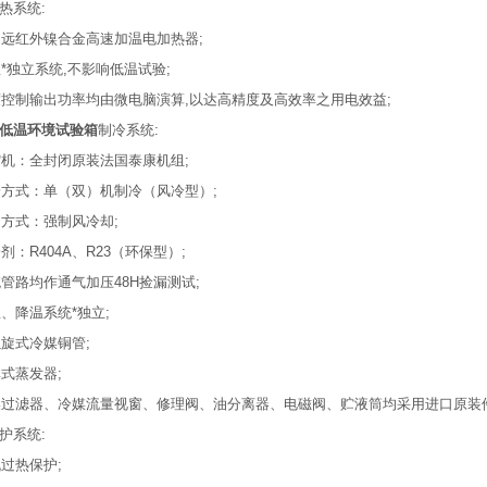
热系统:
用远红外镍合金高速加温电加热器;
温*独立系统,不影响低温试验;
度控制输出功率均由微电脑演算,以达高精度及高效率之用电效益;
低温环境试验箱
制冷系统:
缩机：全封闭原装法国泰康机组;
冷方式：单（双）机制冷（风冷型）;
凝方式：强制风冷却;
冷剂：R404A、R23（环保型）;
统管路均作通气加压48H捡漏测试;
温、降温系统*独立;
螺旋式冷媒铜管;
率式蒸发器;
燥过滤器、冷媒流量视窗、修理阀、油分离器、电磁阀、贮液筒均采用进口原装件
护系统:
机过热保护;