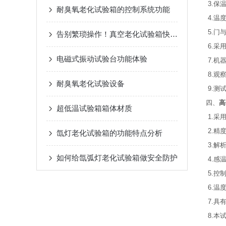
3.保
耐臭氧老化试验箱的控制系统功能
4.温
5.门
告别繁琐操作！真空老化试验箱快速上手指南，助你事半功倍
6.采
电磁式振动试验台功能体验
7.机
8.观
耐臭氧老化试验设备
9.测
四、
高
超低温试验箱箱体材质
1.采
2.精
氙灯老化试验箱的功能特点分析
3.解析
如何给氙弧灯老化试验箱做安全防护
4.感
5.控
6.温
7.具
8.本