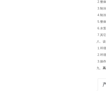
2.整
3.制
4.制
5.整
6.水
7.其
八、设
1.环
2.环境
3.操
九、
高