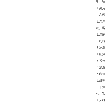
五、加
1.采
2.高
3.温
六、
高
1.压
2.制
3.冷
4.制
5.系
6.加
7.内
8.斜
9.干
七、保
1.风