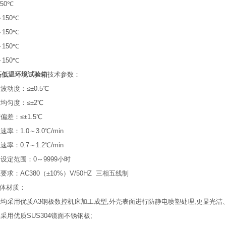
50℃
～150℃
～150℃
～150℃
～150℃
高低温环境试验箱
技术参数：
波动度：≤±0.5℃
度均匀度：≤±2℃
偏差：≤±1.5℃
速率：1.0～3.0℃/min
速率：0.7～1.2℃/min
间设定范围：0～9999小时
要求：AC380（±10%）V/50HZ 三相五线制
体材质：
壳均采用优质A3钢板数控机床加工成型,外壳表面进行防静电喷塑处理,更显光洁
胆采用优质SUS304镜面不锈钢板;