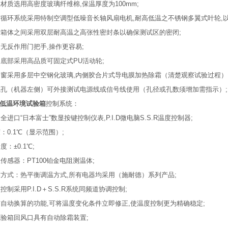
温材质选用高密度玻璃纤维棉,保温厚度为100mm;
度循环系统采用特制空调型低噪音长轴风扇电机,耐高低温之不锈钢多翼式叶轮,
与箱体之间采用双层耐高温之高张性密封条以确保测试区的密闭;
用无反作用门把手,操作更容易;
器底部采用高品质可固定式PU活动轮;
察窗采用多层中空钢化玻璃,内侧胶合片式导电膜加热除霜（清楚观察试验过程）
试孔（机器左侧）可外接测试电源线或信号线使用（孔径或孔数须增加需指示）;
低温环境试验箱
控制系统：
用全进口“日本富士”数显按键控制仪表,P.I.D微电脑S.S.R温度控制器;
度：0.1℃（显示范围）;
度：±0.1℃;
温传感器：PT100铂金电阻测温体;
制方式：热平衡调温方式,所有电器均采用（施耐德）系列产品;
度控制采用P.I.D＋S.S.R系统同频道协调控制;
有自动换算的功能,可将温度变化条件立即修正,使温度控制更为精确稳定;
试验箱回风口具有自动除霜装置;