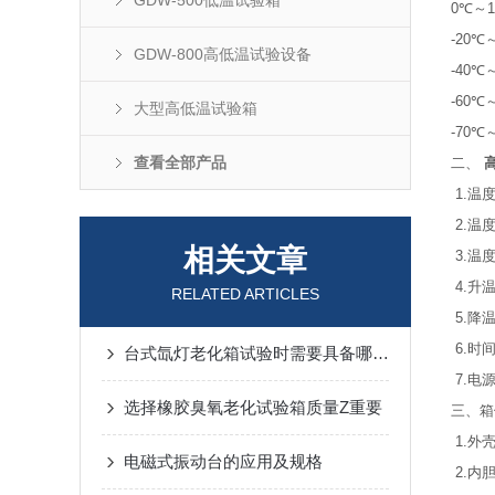
GDW-500低温试验箱
0℃～1
-20℃
GDW-800高低温试验设备
-40℃
-60℃
大型高低温试验箱
-70℃
查看全部产品
二、
1.温度
2.温
相关文章
3.温度
4.升温
RELATED ARTICLES
5.降温
6.时
台式氙灯老化箱试验时需要具备哪些条件?
7.电源
选择橡胶臭氧老化试验箱质量Z重要
三、箱
1.外
电磁式振动台的应用及规格
2.内