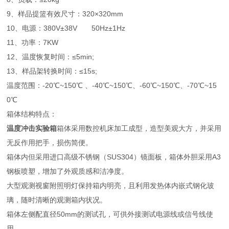
9、样品提篮有效尺寸：320×320mm
10、电源：380V±38V 50Hz±1Hz
11、功率：7KW
12、温度恢复时间：≤5min;
13、样品架转换时间：≤15s;
温度范围：-20℃~150℃ 、-40℃~150℃、-60℃~150℃、-70℃~15
0℃
箱体结构特点：
温度冲击实验箱
箱体采用数控机床加工成型，造型美观大方，并采用
无反作用把手，损伤简便。
箱体内但采用进口高级不锈钢（SUS304）镜面板，箱体外胆采用A3
钢板喷塑，增加了外观质感和洁净度。
大型观测视窗附照明灯保持箱内明亮，且利用发热体内嵌式钢化玻
璃，随时清晰的观测箱内状况。
箱体左侧配直径50mm的测试孔，可供外接测试电源线或信号线使
用。