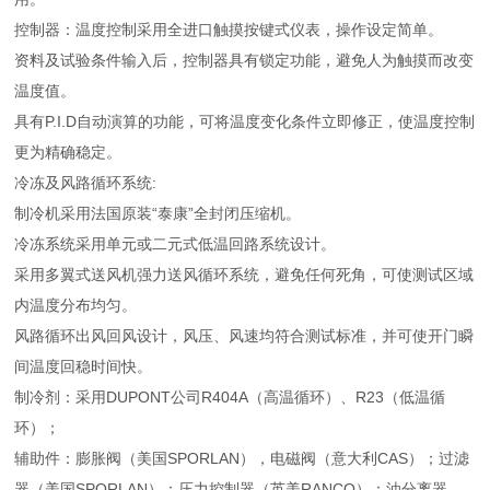
控制器：温度控制采用全进口触摸按键式仪表，操作设定简单。
资料及试验条件输入后，控制器具有锁定功能，避免人为触摸而改变
温度值。
具有P.I.D自动演算的功能，可将温度变化条件立即修正，使温度控制
更为精确稳定。
冷冻及风路循环系统:
制冷机采用法国原装“泰康”全封闭压缩机。
冷冻系统采用单元或二元式低温回路系统设计。
采用多翼式送风机强力送风循环系统，避免任何死角，可使测试区域
内温度分布均匀。
风路循环出风回风设计，风压、风速均符合测试标准，并可使开门瞬
间温度回稳时间快。
制冷剂：采用DUPONT公司R404A（高温循环）、R23（低温循
环）；
辅助件：膨胀阀（美国SPORLAN），电磁阀（意大利CAS）；过滤
器（美国SPORLAN）；压力控制器（英美RANCO）；油分离器