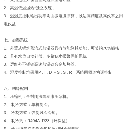
2、高温低温湿热*独立系统，
3、温湿度控制输出功率均由微电脑演算，以达高精度及高效率之用
电效益
七、加湿系统
1、外置式锅炉蒸汽式加湿器具有节能降耗功能，可节约70%能耗
2、具有水位自动补偿、多路缺水报警保护系统
3、远红外不锈钢高速加温钛合金加热器。
4、湿度控制均采用P . I . D ＋S . S . R，系统同频道协调控制
八、制冷配制
1、压缩机：全封闭法国泰康压缩机。
2、 制冷方式：单机制冷。
3、 冷凝方式：强制风冷冷却。
4、 制冷剂：R404A R23（环保型）
5、 全系统管路均作通气加压48H捡漏测试。