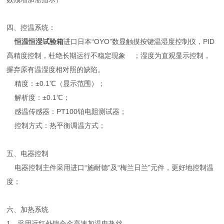
四、控温系统：
恒温恒湿试验箱
进口日本“OYO”数显触摸按键温湿度控制仪，PID
高精度控制，杜绝长期运行不稳定现象 ；湿度为直观显示控制，
摒弃原有温湿度相对照的缺陷。
精度：±0.1℃（显示范围）；
解析度：±0.1℃；
感温传感器：PT100铂电阻测试器；
控制方式：热平衡调温方式；
五、电器控制
电器控制主件采用进口“施耐德”及“梅兰日兰”元件，更好地控制温
度；
六、加热系统
1、采用远红外镍合金高速加温电热丝