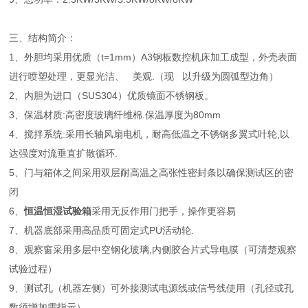
三、结构简介：
1、外胆均采用优质（t=1mm）A3钢板数控机床加工成型，外壳表面
进行喷塑处理，更显光洁、 美观.（现 以升级为圆弧型边角）
2、内胆为进口（SUS304）优质镜面不锈钢板。
3、保温材质:高密度玻璃纤维棉.保温厚度为80mm
4、搅拌系统:采用长轴风扇电机，耐高低温之不锈钢多翼式叶轮,以
达强度对流垂直扩散循环.
5、门与箱体之间采用双层耐高温之高张性密封条以确保测试区的密
闭
6、
恒温恒湿试验箱
采用无反作用门把手，操作更容易
7、机器底部采用高品质可固定式PU活动轮.
8、观察窗采用多层中空钢化玻璃,内侧胶合片式导电膜（可清楚观察
试验过程）
9、测试孔（机器左侧）可外接测试电源线或信号线使用（孔径或孔
数须增加需指示）