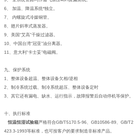
6、 加温、降温系统*独立。
7、 内螺旋式冷媒铜管。
8、翅片斜率式蒸发器。
9、美国“艾高”干燥过滤器。
10、中国台湾“冠亚”油分离器。
11、意大利“卡士妥”电磁阀。
九、保护系统
1、整体设备超温、整体设备欠相/逆相
2、制冷系统过载、制冷系统超压、整体设备定时
3、其它还有漏电、缺水、运行指示，故障报警后自动停机等保护。
十、执行标准
恒温恒湿试验箱
严格符合GB/T5170.5-96、GB10586-89、GB/T2
423.3-1993等标准，也可按客户的要求制造非标准产品。