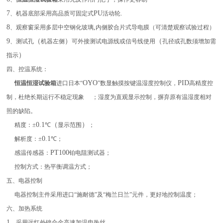
7
PU
.
、机器底部采用高品质可固定式
活动轮
8
,
、观察窗采用多层中空钢化玻璃
内侧胶合片式导电膜（可清楚观察试验过程）
9
（
）
（
、测试孔
机器左侧
可外接测试电源线或信号线使用
孔径或孔数须增加需
）
指示
四、控温系统：
OYO
PID
恒温恒湿试验箱
进口日本“
”数显触摸按键温湿度控制仪，
高精度控
制，杜绝长期运行不稳定现象
；湿度为直观显示控制，摒弃原有温湿度相对
照的缺陷。
0.1
（
）
精度：±
℃
显示范围
；
0.1
解析度：±
℃；
PT100
感温传感器：
铂电阻测试器；
控制方式：热平衡调温方式；
五、电器控制
电器控制主件采用进口“施耐德”及“梅兰日兰”元件，更好地控制温度；
六、加热系统
1
、采用远红外镍合金高速加温电热丝