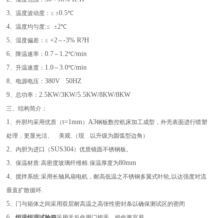
3
0.5
、温度波动度：≤ ±
℃
4
:
2
、温度均匀度
≤
±
℃
5
+2
-3% R?H
、湿度偏差：≤
～
6
0.7
1.2
/min
、降温速率：
～
℃
7
1.0
3.0
/min
、升温速度：
～
℃
8
380V
50HZ
、电源电压：
9
2.5KW/3KW/5.5KW/8KW/8KW
、总功率：
三、结构简介：
1
t=1mm
A3
、外胆均采用优质（
）
钢板数控机床加工成型，外壳表面进行喷塑
.
处理，更显光洁、
美观
（现
以升级为圆弧型边角）
2
SUS304
、内胆为进口（
）优质镜面不锈钢板。
3
:
.
80mm
、保温材质
高密度玻璃纤维棉
保温厚度为
4
:
,
、搅拌系统
采用长轴风扇电机，耐高低温之不锈钢多翼式叶轮
以达强度对流
.
垂直扩散循环
5
、门与箱体之间采用双层耐高温之高张性密封条以确保测试区的密闭
6
、
恒温恒湿试验箱
采用无反作用门把手，操作更容易