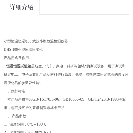
详细介绍
小型恒温恒湿机，武汉小型恒温恒湿仪器
DHS-100
小型恒温恒湿机
:
产品用途及作用
恒温恒湿试验箱
是航空、汽车、家电、科研等领域*的测试设备，用于测试和
确定电工、电子及其他产品及材料进行高温、低温、湿热度或恒定试验的温度环
境变化后的参数及性能。
一、执行标准
GB/T5170.5-96
GB10586-89
GB/T2423.3-1993
本产品严格符合
、
、
等标
准，也可按客户的要求制造非标准产品。
二、 产品参数：
1
0
100
、温度范围：
℃～
℃
2
30
98% R?H
、湿度范围：
～