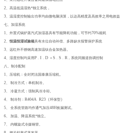
2
、高温低温湿热*独立系统，
3
、温湿度控制输出功率均由微电脑演算，以达高精度及高效率之用电效益
七、加湿系统
1
70%
、外置式锅炉蒸汽式加湿器具有节能降耗功能，可节约
能耗
2
、
恒温恒湿试验箱
具有水位自动补偿、多路缺水报警保护系统
3
、远红外不锈钢高速加温钛合金加热器。
4
P . I . D
S . S . R
、湿度控制均采用
＋
，系统同频道协调控制
八、制冷配制
1
、压缩机：全封闭法国泰康压缩机。
2
、 制冷方式：单机制冷。
3
、 冷凝方式：强制风冷冷却。
4
R404A R23（
）
、 制冷剂：
环保型
5
48H
、 全系统管路均作通气加压
捡漏测试。
6
、 加温、降温系统*独立。
7
、 内螺旋式冷媒铜管。
8
、翅片斜率式蒸发器。