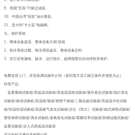
9
、美国“艾高”干燥过滤器。
10
、中国台湾“冠亚”油分离器。
11
、意大利“卡士妥”电磁阀。
九、保护系统
1
/
、整体设备超温、整体设备欠相
逆相
2
、制冷系统过载、制冷系统超压、整体设备定时
3
、其它还有漏电、缺水、运行指示，故障报警后自动停机等保护。
免费送货上门，并安装调试操作介绍（直到需方员工独立操作并满意为止）
:
经营产品
/
/
/
/
盐雾腐蚀试验箱
高低温试验箱
高低温湿热试验箱
紫外老化试验箱
氙灯老化
/
/
/
/
/
/
试验箱
振动试验机
高温箱
燥箱
精密干燥箱
二氧化硫试验箱
高低温冲击试验
/
/
/
（
）
/
/
箱
恒温恒湿试验箱
高温换气老化试验箱
沙尘
防尘
试验箱
箱式淋雨试验箱
/
/
/
/
/
摆管淋雨试验箱
滴水试验机
臭氧老化试验箱
霉菌培养试验箱
防锈油脂试验箱
/
盐雾试验室
步入式高低温试验室
武汉中科万通仪器有限公司