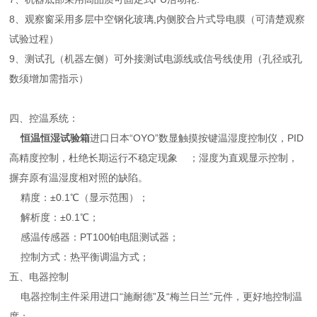
8、观察窗采用多层中空钢化玻璃,内侧胶合片式导电膜（可清楚观察
试验过程）
9、测试孔（机器左侧）可外接测试电源线或信号线使用（孔径或孔
数须增加需指示）
四、控温系统：
恒温恒湿试验箱
进口日本“OYO”数显触摸按键温湿度控制仪，PID
高精度控制，杜绝长期运行不稳定现象 ；湿度为直观显示控制，
摒弃原有温湿度相对照的缺陷。
精度：±0.1℃（显示范围）；
解析度：±0.1℃；
感温传感器：PT100铂电阻测试器；
控制方式：热平衡调温方式；
五、电器控制
电器控制主件采用进口“施耐德”及“梅兰日兰”元件，更好地控制温
度；