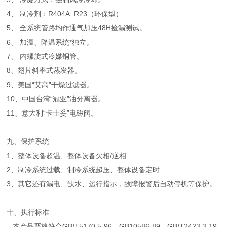
4、 制冷剂：R404A R23（环保型）
5、 全系统管路均作通气加压48H捡漏测试。
6、 加温、降温系统*独立。
7、 内螺旋式冷媒铜管。
8、翅片斜率式蒸发器。
9、美国“艾高”干燥过滤器。
10、中国台湾“冠亚”油分离器。
11、意大利“卡士妥”电磁阀。
九、保护系统
1、整体设备超温、整体设备欠相/逆相
2、制冷系统过载、制冷系统超压、整体设备定时
3、其它还有漏电、缺水、运行指示，故障报警后自动停机等保护。
十、执行标准
本产品严格符合GB/T5170.5-96、GB10586-89、GB/T2423.3-19