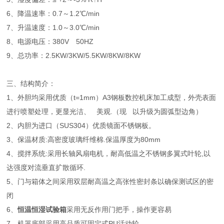
6、降温速率：0.7～1.2℃/min
7、升温速度：1.0～3.0℃/min
8、电源电压：380V 50HZ
9、总功率：2.5KW/3KW/5.5KW/8KW/8KW
三、结构简介：
1、外胆均采用优质（t=1mm）A3钢板数控机床加工成型，外壳表面
进行喷塑处理，更显光洁、 美观.（现 以升级为圆弧型边角）
2、内胆为进口（SUS304）优质镜面不锈钢板。
3、保温材质:高密度玻璃纤维棉.保温厚度为80mm
4、搅拌系统:采用长轴风扇电机，耐高低温之不锈钢多翼式叶轮,以
达强度对流垂直扩散循环.
5、门与箱体之间采用双层耐高温之高张性密封条以确保测试区的密
闭
6、
恒温恒湿试验箱
采用无反作用门把手，操作更容易
7、机器底部采用高品质可固定式PU活动轮.