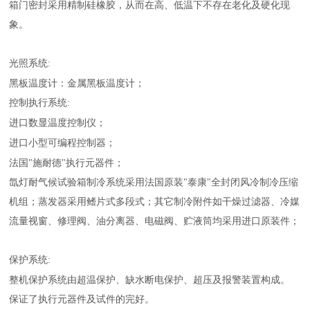
箱门密封采用精制硅橡胶，从而在高、低温下不存在老化及硬化现
象。
光照系统
:
黑板温度计：金属黑板温度计；
控制执行系统
:
进口数显温度控制仪；
进口小型可编程控制器；
法国
"
施耐德
"
执行元器件；
氙灯耐气候试验箱制冷系统采用法国原装
"
泰康
"
全封闭风冷制冷压缩
机组；蒸发器采用鳍片式多段式；其它制冷附件如干燥过滤器、冷媒
流量视窗、修理阀、油分离器、电磁阀、贮液筒均采用进口原装件；
保护系统
:
整机保护系统由超温保护、缺水断电保护、超压及报警装置构成。
保证了执行元器件及试件的完好。