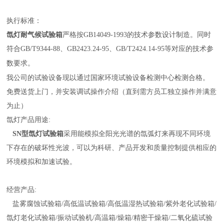
执行标准：
氙灯耐气候试验箱
严格按
GB14049-1993
的技术参数设计制造。同时
符合
GB/T9344-88
、
GB2423.24-95
、
GB/T2424.14-95
等对应的技术参
数要求。
我公司的试验设备现以通过国家环境试验设备检测中心检测合格。
免费送货上门，并安装调试操作介绍（直到需方员工独立操作并满意
为止）
氙灯产品用途
:
SN
型氙灯试验箱
采用能模拟全阳光光谱的氙弧灯来再现不同环境
下存在的破坏性光波，可以为科研、产品开发和质量控制提供相应的
环境模拟和加速试验。
经营产品
:
盐雾腐蚀试验箱
/
高低温试验箱
/
高低温湿热试验箱
/
紫外老化试验箱
/
氙灯老化试验箱
/
振动试验机
/
高温箱
/
燥箱
/
精密干燥箱
/
二氧化硫试验