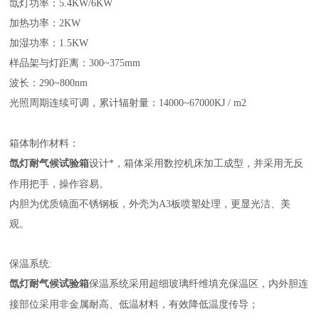
氙灯功率：
5.4KW/6KW
加热功率：
2KW
加湿功率：
1.5KW
样品架与灯距离：
300~375mm
波长：
290~800nm
光照周期连续可调，累计辐射量：
14000~67000KJ / m2
箱体制作材料：
氙灯耐气候试验箱
设计*，箱体采用数控机床加工成型，并采用无反
作用把手，操作容易。
内胆为优质镜面不锈钢板，外壳为
A3
板喷塑处理，更显光洁、美
观。
保温系统
:
氙灯耐气候试验箱
保温系统采用超细玻璃纤维填充保温区，内外胆连
接部位采用非金属耐高、低温材料，有效降低温度传导；