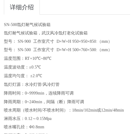
详细介绍
SN-500
氙灯耐气候试验箱
氙灯耐气候试验箱，武汉风冷氙灯老化试验箱
型号：
SN-900
工作室尺寸
D
×
W
×
H 950
×
950
×
850:（mm）
型号：
SN-500
工作室尺寸
D
×
W
×
H 500
×
760
×
500:（mm）
温度范围：
RT+10
℃
~80
℃
温度波动度：±
0.5
℃
温度均匀度： ±
2.0
℃
氙灯灯源：水冷灯管
/
风冷灯管
降雨时间：
0~9999min
，连续降雨可调
降雨周期：
0~240min
，间隔
（
断
）
降雨可调
喷水周期
（
喷水时间
/
不喷水时间
）
：
18min/102min
或
12min/48min
淋雨水压：
0.12
～
0.15Mpa
喷水嘴孔径：Ф
0.8mm