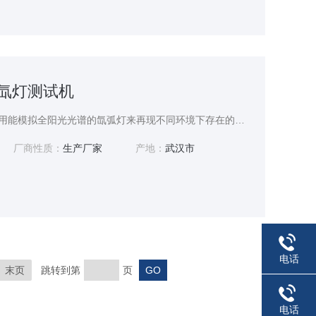
式氙灯测试机
SN-66台式氙灯测试机采用能模拟全阳光光谱的氙弧灯来再现不同环境下存在的破坏性光波，可以为科研、产品开发和质量控制提供相应的环境模拟和加速试验。
厂商性质：
生产厂家
产地：
武汉市
电话
末页
跳转到第
页
电话