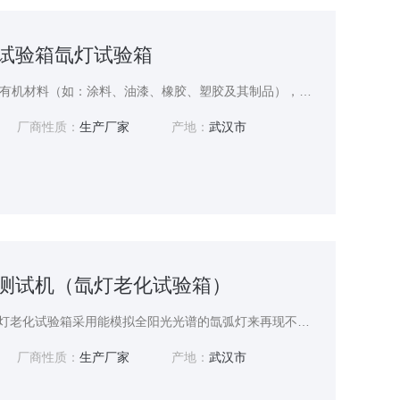
灯试验箱氙灯试验箱
本机用于丰非金属材料、有机材料（如：涂料、油漆、橡胶、塑胶及其制品），经在阳光、湿度、温度、凝露等气候条件的变化下检验有关产品及材料老化现象程度。在短时间内得到变色，退色等情况。
厂商性质：
生产厂家
产地：
武汉市
氙灯测试机（氙灯老化试验箱）
SN-66台式氙灯测试机氙灯老化试验箱采用能模拟全阳光光谱的氙弧灯来再现不同环境下存在的破坏性光波，可以为科研、产品开发和质量控制提供相应的环境模拟和加速试验。
厂商性质：
生产厂家
产地：
武汉市