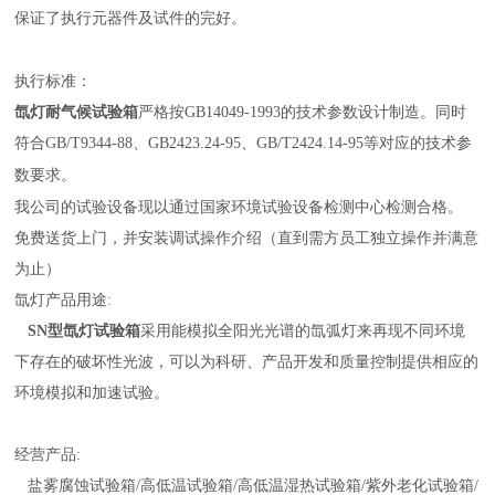
保证了执行元器件及试件的完好。
执行标准：
氙灯耐气候试验箱
严格按
GB14049-1993
的技术参数设计制造。同时
符合
GB/T9344-88
、
GB2423.24-95
、
GB/T2424.14-95
等对应的技术参
数要求。
我公司的试验设备现以通过国家环境试验设备检测中心检测合格。
免费送货上门，并安装调试操作介绍（直到需方员工独立操作并满意
为止）
氙灯产品用途
:
SN
型氙灯试验箱
采用能模拟全阳光光谱的氙弧灯来再现不同环境
下存在的破坏性光波，可以为科研、产品开发和质量控制提供相应的
环境模拟和加速试验。
经营产品
:
盐雾腐蚀试验箱
/
高低温试验箱
/
高低温湿热试验箱
/
紫外老化试验箱
/