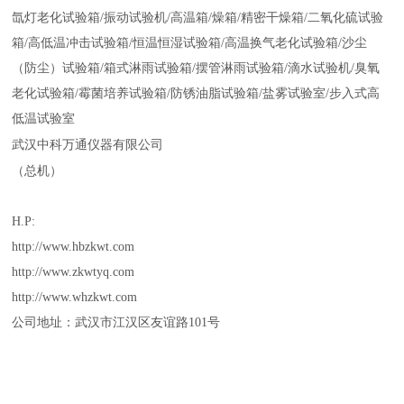
氙灯老化试验箱
/
振动试验机
/
高温箱
/
燥箱
/
精密干燥箱
/
二氧化硫试验
箱
/
高低温冲击试验箱
/
恒温恒湿试验箱
/
高温换气老化试验箱
/
沙尘
（
防尘
）
试验箱
/
箱式淋雨试验箱
/
摆管淋雨试验箱
/
滴水试验机
/
臭氧
老化试验箱
/
霉菌培养试验箱
/
防锈油脂试验箱
/
盐雾试验室
/
步入式高
低温试验室
武汉中科万通仪器有限公司
（
总机）
H.P:
http://www.hbzkwt.com
http://www.zkwtyq.com
http://www.whzkwt.com
公司地址：武汉市江汉区友谊路
101
号