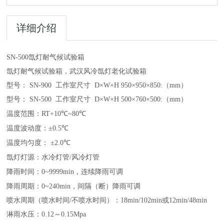
详细介绍
SN-500
氙灯耐气候试验箱
氙灯耐气候试验箱，武汉风冷氙灯老化试验箱
型号：
SN-900
工作室尺寸
D
×
W
×
H 950
×
950
×
850:（mm）
型号：
SN-500
工作室尺寸
D
×
W
×
H 500
×
760
×
500:（mm）
温度范围：
RT+10
℃
~80
℃
温度波动度：±
0.5
℃
温度均匀度： ±
2.0
℃
氙灯灯源：水冷灯管
/
风冷灯管
降雨时间：
0~9999min
，连续降雨可调
降雨周期：
0~240min
，间隔
（
断
）
降雨可调
喷水周期
（
喷水时间
/
不喷水时间
）
：
18min/102min
或
12min/48min
淋雨水压：
0.12
～
0.15Mpa