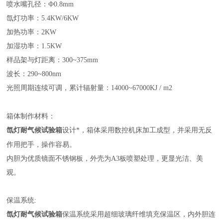
喷水嘴孔径：Ф
0.8mm
氙灯功率：
5.4KW/6KW
加热功率：
2KW
加湿功率：
1.5KW
样品架与灯距离：
300~375mm
波长：
290~800nm
光照周期连续可调，累计辐射量：
14000~67000KJ / m2
箱体制作材料：
氙灯耐气候试验箱
设计*，箱体采用数控机床加工成型，并采用无反
作用把手，操作容易。
内胆为优质镜面不锈钢板，外壳为
A3
板喷塑处理，更显光洁、美
观。
保温系统
:
氙灯耐气候试验箱
保温系统采用超细玻璃纤维填充保温区，内外胆连