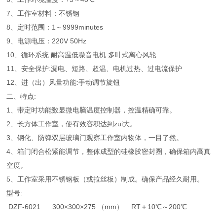
7、工作室材料：不锈钢
8、定时范围：1～9999minutes
9、电源电压：220V 50Hz
10、循环系统:耐高温低噪音电机.多叶式离心风轮
11、安全保护:漏电、短路、超温、电机过热、过电流保护
12、进（出）风量功能:手动调节旋钮
二、
特点:
1、带定时功能数显微电脑温度控制器，控温精确可靠。
2、长方体工作室，使有效容积达到zui大。
3、钢化、防弹双层玻璃门观察工作室内物体，一目了然。
4、箱门闭合松紧能调节，整体成型的硅橡胶密封圈，确保箱内高真
空度。
5、工作室采用不锈钢板（或拉丝板）制成。确保产品经久耐用。
型号:
DZF-6021 300×300×275 （mm） RT＋10℃～200℃