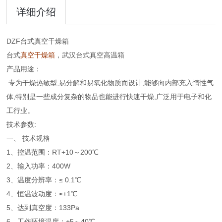
详细介绍
DZF台式真空干燥箱
台式
真空干燥箱
，武汉台式真空高温箱
产品用途：
专为干燥热敏型,易分解和易氧化物质而设计,能够向内部充入惰性气
体,特别是一些成分复杂的物品也能进行快速干燥,广泛用于电子和化
工行业。
技术参数:
一、 技术规格
1、控温范围：RT+10～200℃
2、输入功率：400W
3、温度分辨率：≤ 0.1℃
4、恒温波动度：≤±1℃
5、达到真空度：133Pa
6、工作环境温度：+5～40℃