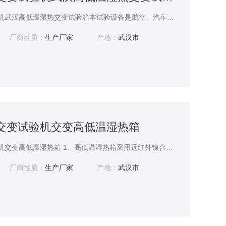
GDJS-500高温交变试验机武汉高低温湿热交变试验箱本试验设备是航空、汽车、家电、科研等领域*的测试设备，用于测试和确定电工、电子及其他产品及材料进行高温、低温、交变湿热度或恒定试验的温度环境变化后的参数及性能。
厂商性质：
生产厂家
产地：
武汉市
高温交变试验机交变高低温湿热箱
GDJS-500高温交变试验机交变高低温湿热箱 1、高低温湿热箱采用远红外镍合金高速加温（2KW×2）电加热器 2、高温*独立系统，不影响低温试验、高温试验及交变湿热 3、温湿度控制输出功率均由微电脑演算，以达高精度及高效率之用电效益
厂商性质：
生产厂家
产地：
武汉市