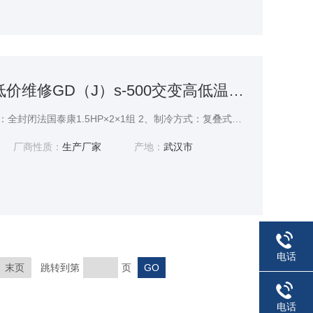
GD（J）s-500低价维修GD（J）s-500交变高低温湿热箱
制冷系统控制 1、压缩机：全封闭法国泰康1.5HP×2×1组 2、制冷方式：复叠式制冷 3、 冷凝方式：强制风冷冷却 4、制冷剂：R404A、R23（环保型） 5、系统管路均作通气加压48H捡漏测试. 6、加温、降温系统*独立 7、内螺旋式冷媒铜管 8、斜率式蒸发器 9、干燥过滤器、冷媒流量视窗、修理阀、油分离器、电磁阀、贮液筒均采用进口原装件 10、除湿系统：采用蒸发
厂商性质：
生产厂家
产地：
武汉市
电话
末页
跳转到第
页
电话