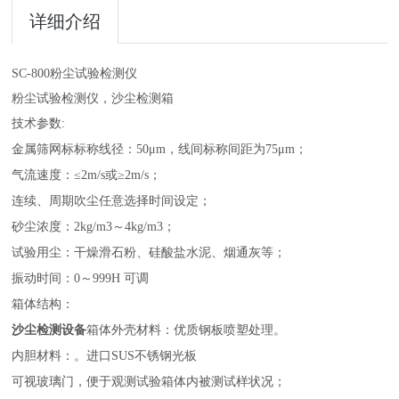
详细介绍
SC-800
粉尘试验检测仪
粉尘试验检测仪，沙尘检测箱
技术参数
:
金属筛网标标称线径：
50
μ
m
，线间标称间距为
75
μ
m
；
气流速度：≤
2m/s
或≥
2m/s
；
连续、周期吹尘任意选择时间设定；
砂尘浓度：
2kg/m3
～
4kg/m3
；
试验用尘：干燥滑石粉、硅酸盐水泥、烟通灰等；
振动时间：
0
～
999H
可调
箱体结构：
沙尘检测设备
箱体外壳材料：优质钢板喷塑处理。
内胆材料：。进口
SUS
不锈钢光板
可视玻璃门，便于观测试验箱体内被测试样状况；