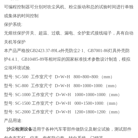
可编程控制器可分别对吹尘风机、粉尘振动和总的试验时间进行单独
或集体的时间控制
保护系统
:
无熔丝保护开关、超温、过载、漏电、全护套式接线端子，具有自动
关机等保护
本产品严格按
GB2423.37-89La
外壳防尘
2
·
1
、
GB7001-86
灯具外壳防
护
4.4.1
、
GB10485-89
等相对应的国家标准技术参数设计制造，模拟
尘埃环境试验
.
型号
: SC-500
工作室尺寸
D
×
W
×
H 800
×
800
×
800:（mm）
型号
: SC-800
工作室尺寸
D
×
W
×
H 800
×
1000
×
1000:（mm）
型号
: SC-1000
工作室尺寸
D
×
W
×
H 1000
×
1000
×
1000:（mm）
型号
: SC-1500
工作室尺寸
D
×
W
×
H 000
×
1500
×
1000:（mm）
型号
: SC-2000
工作室尺寸
D
×
W
×
H 1200
×
1800
×
1200:（mm）
产品用途
:
沙尘检测设备
适用于各种汽车零部件做防尘及耐尘试验，测试部件