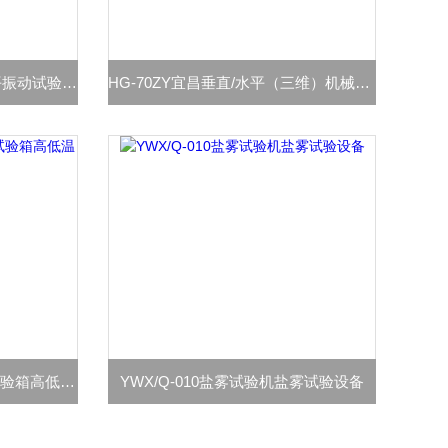
HG-Q1广西电磁式垂直+水平振动试验机报价
HG-70ZY宜昌垂直/水平（三维）机械振动台报价
GDJS-010高低温交变湿热试验箱高低温交变湿热
YWX/Q-010盐雾试验机盐雾试验设备